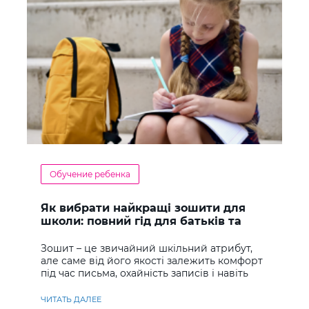
Обучение ребенка
Як вибрати найкращі зошити для
школи: повний гід для батьків та
учнів
Зошит – це звичайний шкільний атрибут,
але саме від його якості залежить комфорт
під час письма, охайність записів і навіть
ставлення до навчання
ЧИТАТЬ ДАЛЕЕ