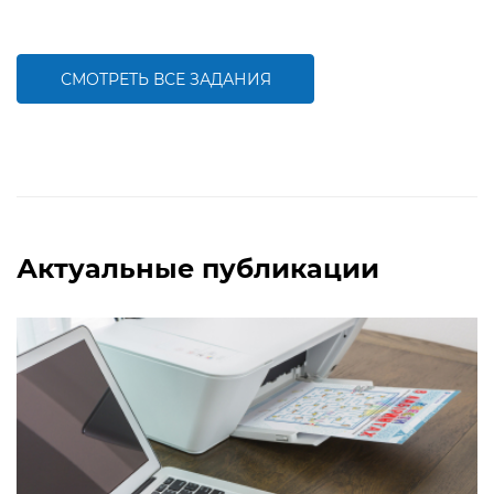
Задание будет способствовать
Задание будет способствовать
формированию математической
развитию математической и речевой
компетентности, обобщению
компетентностей детей,
знаний о составе трехзначных чисел
совершенствованию умения
работать с числами первого десятка
СМОТРЕТЬ ВСЕ ЗАДАНИЯ
БОЛЬШЕ
БОЛЬШЕ
Актуальные публикации