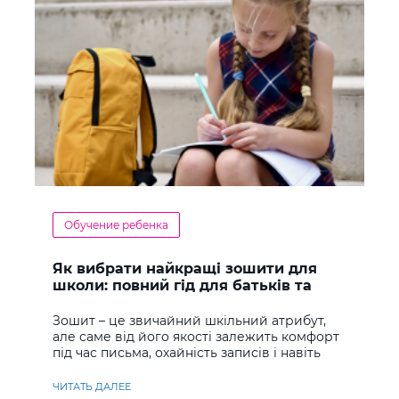
Обучение ребенка
Як вибрати найкращі зошити для
школи: повний гід для батьків та
учнів
Зошит – це звичайний шкільний атрибут,
але саме від його якості залежить комфорт
під час письма, охайність записів і навіть
ставлення до навчання
ЧИТАТЬ ДАЛЕЕ