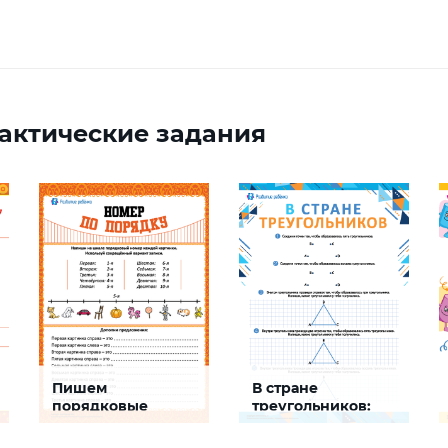
актические задания
Пишем
В стране
порядковые
треугольников:
номера на шкале
развиваем логику
Задание будет
Задание будет