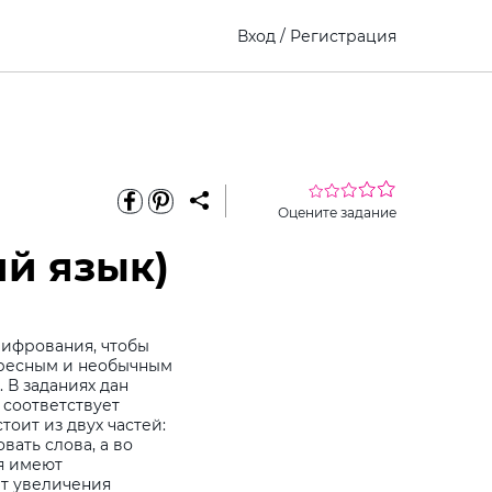
Вход
/
Регистрация
Оцените задание
й язык)
шифрования, чтобы
ересным и необычным
 В заданиях дан
 соответствует
тоит из двух частей:
ать слова, а во
ия имеют
ет увеличения