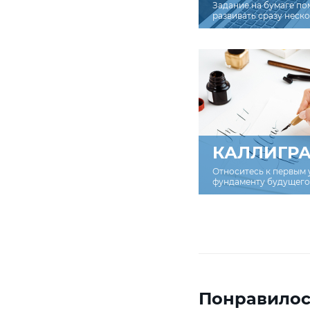
Задание на бумаге по
развивать сразу неск
КАЛЛИГР
Относитесь к первым 
фундаменту будущего 
Понравилос