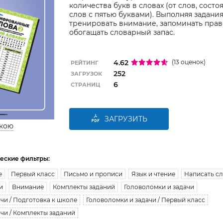
количества букв в словах (от слов, состо
слов с пятью буквами). Выполняя задания
тренировать внимание, запоминать прав
обогащать словарный запас.
4.62
(13 оценок)
РЕЙТИНГ
252
ЗАГРУЗОК
6
СТРАНИЦ
ЗАГРУЗИТЬ
ькою
еские фильтры:
е
Первый класс
Письмо и прописи
Язык и чтение
Написать с
и
Внимание
Комплекты заданий
Головоломки и задачи
чи / Подготовка к школе
Головоломки и задачи / Первый класс
чи / Комплекты заданий