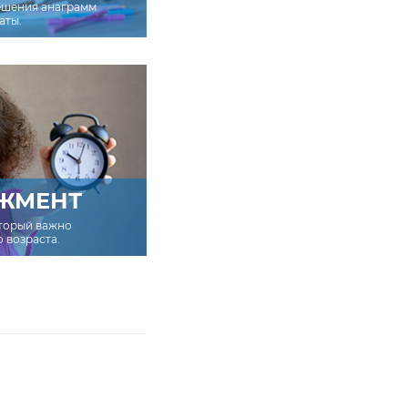
ешения анаграмм
аты.
ЖМЕНТ
оторый важно
о возраста.