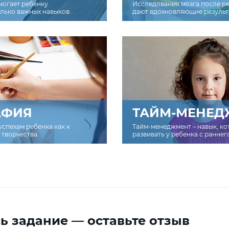
могает ребенку
Исследования мозга после р
олько важных навыков.
дают вдохновляющие результ
АФИЯ
ТАЙМ-МЕНЕД
успехам ребенка как к
Тайм-менеджмент – навык, к
творчества.
развивать у ребенка с раннег
ь задание — оставьте отзыв