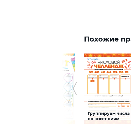
Похожие пр
Поп-ит:
Группируем числа
письменное
по критериям
собы
умножение
Задание будет
Задание будет
лин