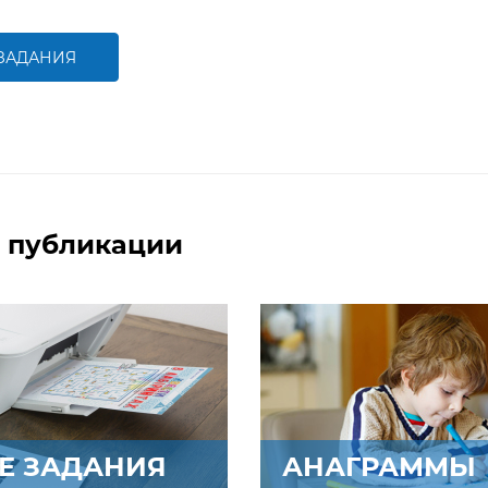
способствовать развитию
способствовать развитию
математической и
логического мышления
речевой компетентностей
детей,
 ЗАДАНИЯ
совершенствованию
умения работать с
БОЛЬШЕ
БОЛЬШЕ
числами первого десятка
 публикации
Е ЗАДАНИЯ
АНАГРАММЫ