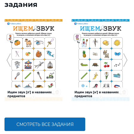
задания
Ищем звук [л'] в названиях
Ищем звук [н'] в названиях
предметов
предметов
Задание будет способствовать
Задание будет способствовать
формированию речевой
формированию речевой
компетентности ребенка, развитию
компетентности ребенка, развитию
фонематического слуха
фонематического слуха
СМОТРЕТЬ ВСЕ ЗАДАНИЯ
БОЛЬШЕ
БОЛЬШЕ