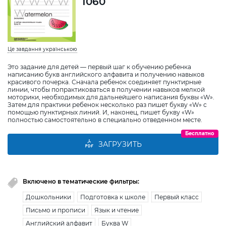
1060
Це завдання українською
Это задание для детей — первый шаг к обучению ребенка
написанию букв английского алфавита и получению навыков
красивого почерка. Сначала ребенок соединяет пунктирные
линии, чтобы попрактиковаться в получении навыков мелкой
моторики, необходимых для дальнейшего написания буквы «W».
Затем для практики ребенок несколько раз пишет букву «W» с
помощью пунктирных линий. И, наконец, пишет букву «W»
полностью самостоятельно в специально отведенном месте.
Бесплатно
ЗАГРУЗИТЬ
Включено в тематические фильтры:
Дошкольники
Подготовка к школе
Первый класс
Письмо и прописи
Язык и чтение
Английский алфавит
Буква W