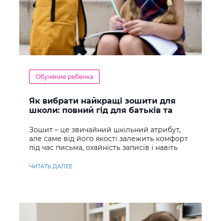
Обучение ребенка
Як вибрати найкращі зошити для
школи: повний гід для батьків та
учнів
Зошит – це звичайний шкільний атрибут,
але саме від його якості залежить комфорт
під час письма, охайність записів і навіть
ставлення до навчання
ЧИТАТЬ ДАЛЕЕ