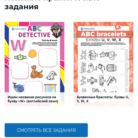
задания
Ищем названия рисунков на
Буквенные браслеты: буквы U,
букву «W» (английский язык)
V, W, X
Задание, которое поможет ребенку
Задание, которые познакомят
выучить букву «W» английского
ребенка с буквами английского
алфавита
алфавита U, V, W, X
СМОТРЕТЬ ВСЕ ЗАДАНИЯ
БОЛЬШЕ
БОЛЬШЕ