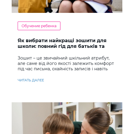
Обучение ребенка
Як вибрати найкращі зошити для
школи: повний гід для батьків та
учнів
Зошит – це звичайний шкільний атрибут,
але саме від його якості залежить комфорт
під час письма, охайність записів і навіть
ставлення до навчання
ЧИТАТЬ ДАЛЕЕ