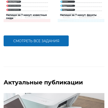
Напиши за 7 минут: известные
Напиши за 7 минут: фрукты
люди
Задание будет способствовать
Задание будет способствовать
расширению словарного запаса и
расширению словарного запаса и
активизации познавательной
активизации познавательной
деятельности детей
деятельности детей
СМОТРЕТЬ ВСЕ ЗАДАНИЯ
БОЛЬШЕ
БОЛЬШЕ
Актуальные публикации