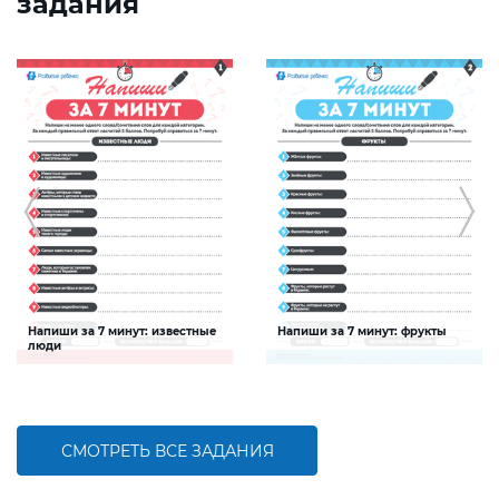
задания
Напиши за 7 минут: известные
Напиши за 7 минут: фрукты
люди
Задание будет способствовать
Задание будет способствовать
расширению словарного запаса и
расширению словарного запаса и
активизации познавательной
активизации познавательной
деятельности детей
деятельности детей
СМОТРЕТЬ ВСЕ ЗАДАНИЯ
БОЛЬШЕ
БОЛЬШЕ