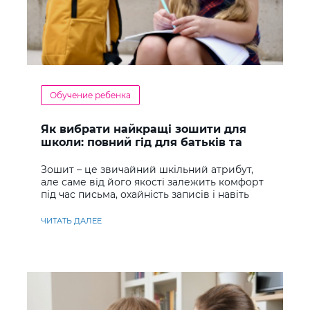
Обучение ребенка
Як вибрати найкращі зошити для
школи: повний гід для батьків та
учнів
Зошит – це звичайний шкільний атрибут,
але саме від його якості залежить комфорт
під час письма, охайність записів і навіть
ставлення до навчання
ЧИТАТЬ ДАЛЕЕ