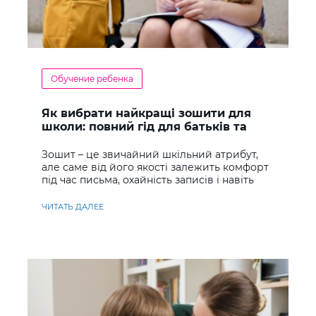
Обучение ребенка
Як вибрати найкращі зошити для
школи: повний гід для батьків та
учнів
Зошит – це звичайний шкільний атрибут,
але саме від його якості залежить комфорт
під час письма, охайність записів і навіть
ставлення до навчання
ЧИТАТЬ ДАЛЕЕ