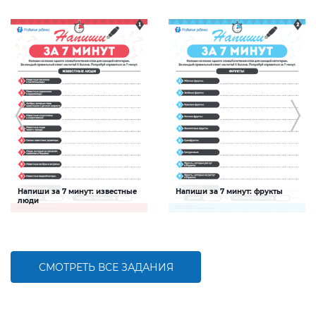
Напиши за 7 минут: известные
Напиши за 7 минут: фрукты
люди
Задание будет способствовать
Задание будет способствовать
расширению словарного запаса и
расширению словарного запаса и
активизации познавательной
активизации познавательной
деятельности детей
деятельности детей
СМОТРЕТЬ ВСЕ ЗАДАНИЯ
БОЛЬШЕ
БОЛЬШЕ