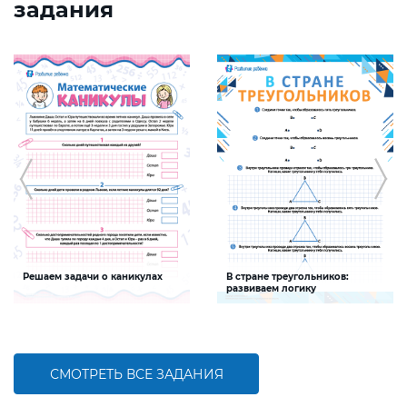
задания
Решаем задачи о каникулах
В стране треугольников:
развиваем логику
Задание будет способствовать
Задание будет способствовать
формированию математической
развитию логического мышления
компетентности детей,
совершенствованию умения решать
задачи и пользоваться календарем
СМОТРЕТЬ ВСЕ ЗАДАНИЯ
БОЛЬШЕ
БОЛЬШЕ