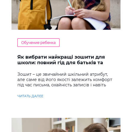
Обучение ребенка
Як вибрати найкращі зошити для
школи: повний гід для батьків та
учнів
Зошит – це звичайний шкільний атрибут,
але саме від його якості залежить комфорт
під час письма, охайність записів і навіть
ставлення до навчання
ЧИТАТЬ ДАЛЕЕ