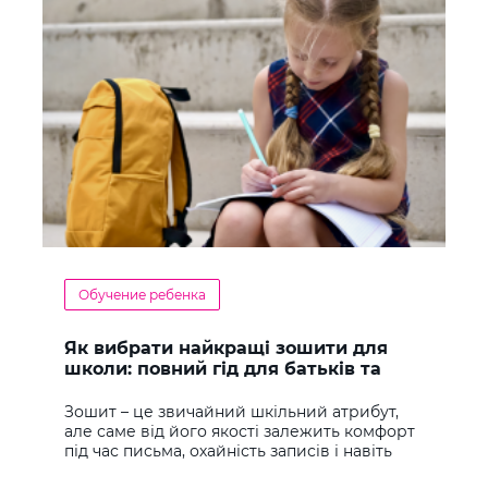
Обучение ребенка
Як вибрати найкращі зошити для
школи: повний гід для батьків та
учнів
Зошит – це звичайний шкільний атрибут,
але саме від його якості залежить комфорт
під час письма, охайність записів і навіть
ставлення до навчання