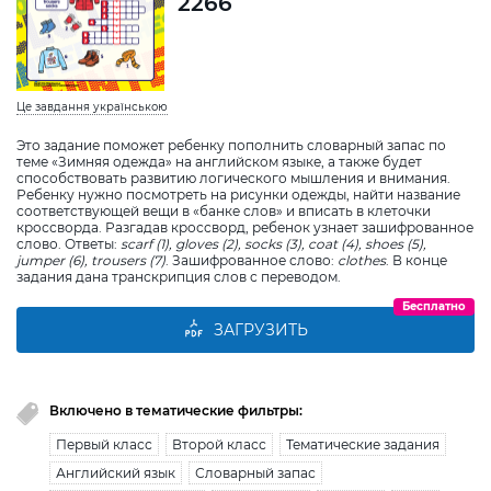
2266
Це завдання українською
Это задание поможет ребенку пополнить словарный запас по
теме «Зимняя одежда» на английском языке, а также будет
способствовать развитию логического мышления и внимания.
Ребенку нужно посмотреть на рисунки одежды, найти название
соответствующей вещи в «банке слов» и вписать в клеточки
кроссворда. Разгадав кроссворд, ребенок узнает зашифрованное
слово. Ответы:
scarf
(1),
gloves
(2),
socks
(3),
coat
(4),
shoes
(5),
jumper
(6),
trousers
(7)
. Зашифрованное слово:
clothes
. В конце
задания дана транскрипция слов с переводом.
Бесплатно
ЗАГРУЗИТЬ
Включено в тематические фильтры:
Первый класс
Второй класс
Тематические задания
Английский язык
Словарный запас