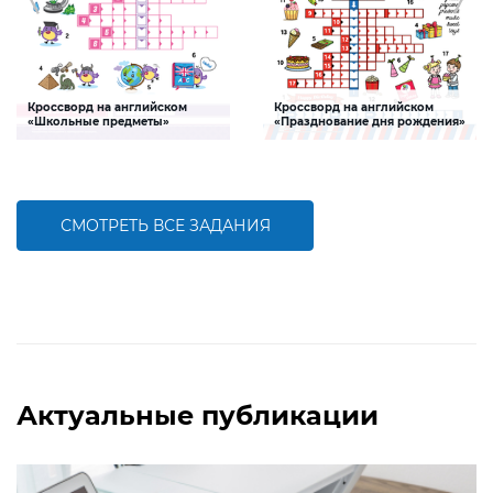
Кроссворд на английском
Кроссворд на английском
«Школьные предметы»
«Празднование дня рождения»
Задание, которое поможет ребенку
Задание, которое поможет ребенку
пополнить словарный запас по теме
пополнить словарный запас по теме
«Школьные предметы» на
«Празднование дня рождения» на
английском языке
английском языке
СМОТРЕТЬ ВСЕ ЗАДАНИЯ
БОЛЬШЕ
БОЛЬШЕ
Актуальные публикации