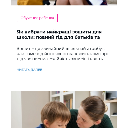
Обучение ребенка
Як вибрати найкращі зошити для
школи: повний гід для батьків та
учнів
Зошит – це звичайний шкільний атрибут,
але саме від його якості залежить комфорт
під час письма, охайність записів і навіть
ставлення до навчання
ЧИТАТЬ ДАЛЕЕ