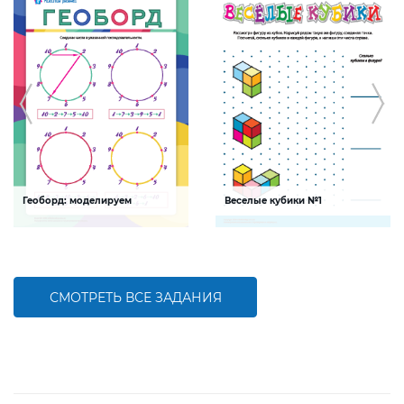
Геоборд: моделируем
Веселые кубики №1
Задание будет способствовать
Выполняя задание, ребенок будет
совершенствованию навыков
развивать пространственное
моделирования
мышление, произвольное
внимание, навыки
последовательного счета и
зрительную память.
СМОТРЕТЬ ВСЕ ЗАДАНИЯ
БОЛЬШЕ
БОЛЬШЕ