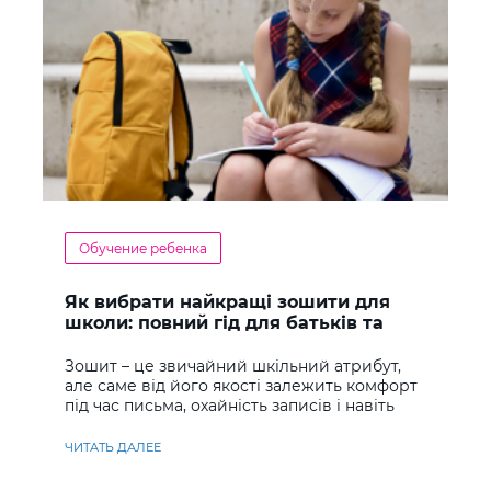
Обучение ребенка
Як вибрати найкращі зошити для
школи: повний гід для батьків та
учнів
Зошит – це звичайний шкільний атрибут,
але саме від його якості залежить комфорт
під час письма, охайність записів і навіть
ставлення до навчання
ЧИТАТЬ ДАЛЕЕ