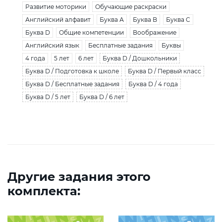
Развитие моторики
Обучающие раскраски
Английский алфавит
Буква А
Буква B
Буква C
Буква D
Общие компетенции
Воображение
Английский язык
Бесплатные задания
Буквы
4 года
5 лет
6 лет
Буква D / Дошкольники
Буква D / Подготовка к школе
Буква D / Первый класс
Буква D / Бесплатные задания
Буква D / 4 года
Буква D / 5 лет
Буква D / 6 лет
Другие задания этого
комплекта: