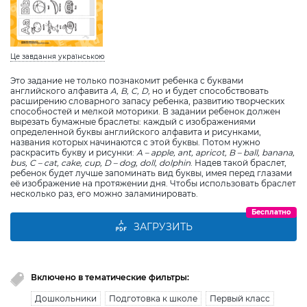
Це завдання українською
Это задание не только познакомит ребенка с буквами
английского алфавита
A
,
B
,
C
,
D
,
но и будет способствовать
расширению словарного запасу ребенка, развитию творческих
способностей и мелкой моторики. В задании ребенок должен
вырезать бумажные браслеты: каждый с изображениями
определенной буквы английского алфавита и рисунками,
названия которых начинаются с этой буквы. Потом нужно
раскрасить букву и рисунки:
А –
apple
,
ant
,
apricot
,
B
–
ball
,
banana
,
bus
,
C
–
cat
,
cake
,
cup
,
D
–
dog
,
doll
,
dolphin
. Надев такой браслет,
ребенок будет лучше запоминать вид буквы, имея перед глазами
её изображение на протяжении дня. Чтобы использовать браслет
несколько раз, его можно заламинировать.
Бесплатно
ЗАГРУЗИТЬ
Включено в тематические фильтры:
Дошкольники
Подготовка к школе
Первый класс