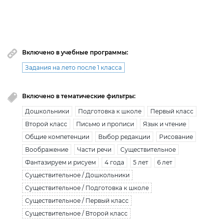
Вы исчерпали лимит бесплатной загрузки. Для
загрузки получите безлимитный доступ.
узнать больше
Включено в учебные программы:
Задания на лето после 1 класса
Включено в тематические фильтры:
Дошкольники
Подготовка к школе
Первый класс
Второй класс
Письмо и прописи
Язык и чтение
Общие компетенции
Выбор редакции
Рисование
Воображение
Части речи
Существительное
Фантазируем и рисуем
4 года
5 лет
6 лет
Существительное / Дошкольники
Существительное / Подготовка к школе
Существительное / Первый класс
Существительное / Второй класс