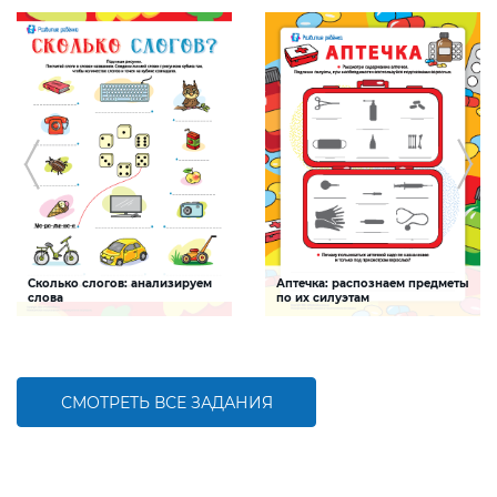
Сколько слогов: анализируем
Аптечка: распознаем предметы
слова
по их силуэтам
Задание будет способствовать
Задание способствует
формированию навыков анализа
формированию представления о
звукового состава слова
составе аптечки
СМОТРЕТЬ ВСЕ ЗАДАНИЯ
БОЛЬШЕ
БОЛЬШЕ