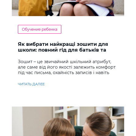
Обучение ребенка
Як вибрати найкращі зошити для
школи: повний гід для батьків та
учнів
Зошит – це звичайний шкільний атрибут,
але саме від його якості залежить комфорт
під час письма, охайність записів і навіть
ставлення до навчання
ЧИТАТЬ ДАЛЕЕ