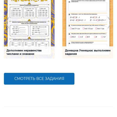
Дополняем неравенства
Домашка Умняшки: выполняем
числами и знаками
задания
Задание будет способствовать
Задание будет способствовать
формированию математической
формированию математической
компетентности,
компетентности детей,
совершенствованию умению
совершенствованию умения
сравнивать числа
работать с именованными числами
СМОТРЕТЬ ВСЕ ЗАДАНИЯ
БОЛЬШЕ
БОЛЬШЕ