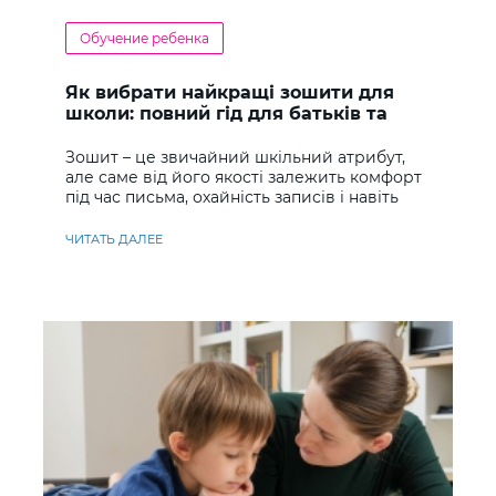
Обучение ребенка
Як вибрати найкращі зошити для
школи: повний гід для батьків та
учнів
Зошит – це звичайний шкільний атрибут,
але саме від його якості залежить комфорт
під час письма, охайність записів і навіть
ставлення до навчання
ЧИТАТЬ ДАЛЕЕ