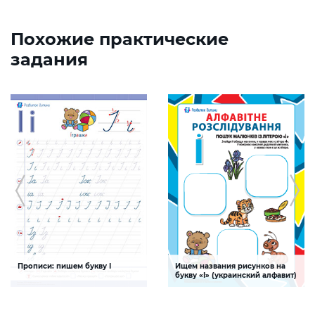
Похожие практические
задания
Прописи: пишем букву І
Ищем названия рисунков на
букву «І» (украинский алфавит)
Задание будет способствовать
Задание, поможет ребенку изучить
формированию графо-моторных
буквы украинского алфавита,
навыков написания буквы І
развивать логическое мышление и