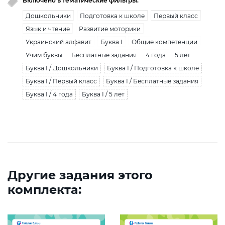
Включено в тематические фильтры:
Дошкольники
Подготовка к школе
Первый класс
Язык и чтение
Развитие моторики
Украинский алфавит
Буква І
Общие компетенции
Учим буквы
Бесплатные задания
4 года
5 лет
Буква І / Дошкольники
Буква І / Подготовка к школе
Буква І / Первый класс
Буква І / Бесплатные задания
Буква І / 4 года
Буква І / 5 лет
Другие задания этого
комплекта: