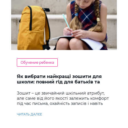
Обучение ребенка
Як вибрати найкращі зошити для
школи: повний гід для батьків та
учнів
Зошит – це звичайний шкільний атрибут,
але саме від його якості залежить комфорт
під час письма, охайність записів і навіть
ставлення до навчання
ЧИТАТЬ ДАЛЕЕ