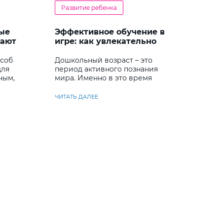
Развитие ребенка
ые
Эффективное обучение в
гают
игре: как увлекательно
кий
развивать логику у
дошкольников
особ
Дошкольный возраст – это
для
период активного познания
ным,
мира. Именно в это время
ребенок учится
анализировать и находить
ЧИТАТЬ ДАЛЕЕ
решения