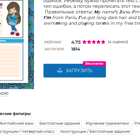
ошибок. Ребенку нужно прочитать текст,
тип ошибки, а потом переписать этот тек
Правильные ответы:
M
y
name
’
s
J
ane
.
I
’
m
I’m
from Paris
.
I’
ve got long dark hair and b
swim
m
ing and pla
y
ing ten
n
is in my free t
4.75
(4 оценок)
РЕЙТИНГ
1814
ЗАГРУЗОК
Бесплатно
ЗАГРУЗИТЬ
ькою
еские фильтры:
Английский язык
Бесплатные задания
Изучение грамматики
Pr
струкции / Четвертый класс
Конструкции / Бесплатные задания