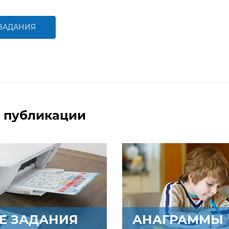
ребенку закрепить знания
ребенку потренироваться
об употреблении
употреблять времена
прилагательного be afraid
Present Simple и Present
of на английском языке
Continuous на английском
 ЗАДАНИЯ
языке
БОЛЬШЕ
БОЛЬШЕ
 публикации
Е ЗАДАНИЯ
АНАГРАММЫ