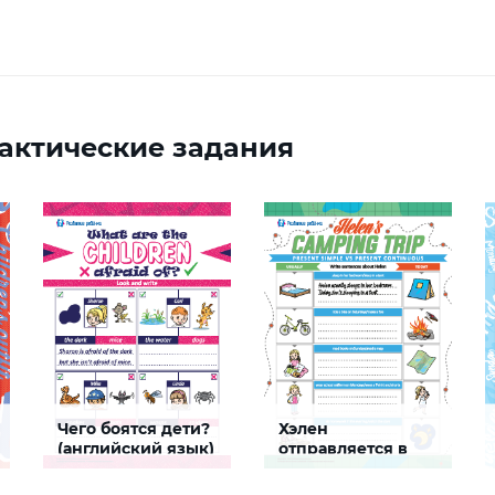
актические задания
Чего боятся дети?
Хэлен
(английский язык)
отправляется в
поход
Это задание поможет
Это задание поможет
(английский язык)