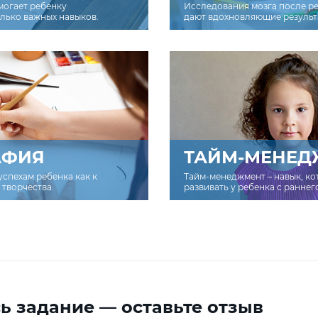
могает ребенку
Исследования мозга после р
олько важных навыков.
дают вдохновляющие результ
АФИЯ
ТАЙМ-МЕНЕД
успехам ребенка как к
Тайм-менеджмент – навык, к
творчества.
развивать у ребенка с раннег
ь задание — оставьте отзыв