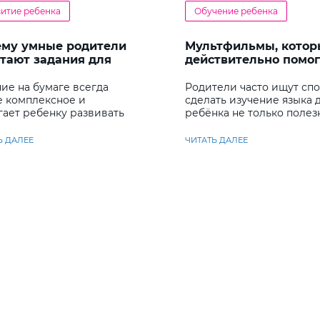
витие ребенка
Обучение ребенка
ему умные родители
Мультфильмы, котор
тают задания для
действительно помо
енка
детям учить английс
ие на бумаге всегда
Родители часто ищут сп
е комплексное и
сделать изучение языка 
гает ребенку развивать
ребёнка не только полез
у несколько важных
но и увлекательным
ков
Ь ДАЛЕЕ
ЧИТАТЬ ДАЛЕЕ