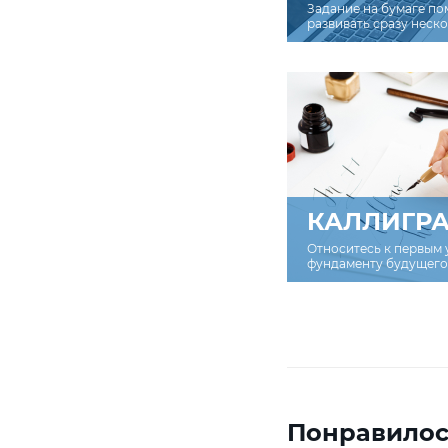
Задание на бумаге по
развивать сразу неск
КАЛЛИГР
Относитесь к первым 
фундаменту будущего 
Понравилос