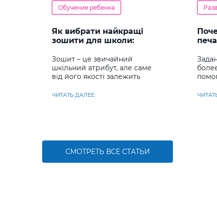
Обучение ребенка
Раз
Як вибрати найкращі
Поч
зошити для школи:
печа
повний гід для батьків та
реб
учнів
Зошит – це звичайний
Задан
шкільний атрибут, але саме
боле
від його якості залежить
помо
комфорт під час письма,
сраз
охайність записів і навіть
навы
ЧИТАТЬ ДАЛЕЕ
ЧИТАТ
ставлення до навчання
СМОТРЕТЬ ВСЕ СТАТЬИ