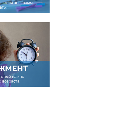
ешения анаграмм
аты.
ЖМЕНТ
оторый важно
о возраста.