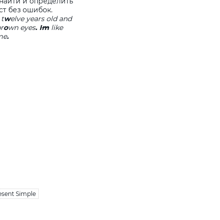
 найти и определить
ст без ошибок.
t
w
elve
years
old and
r
o
wn eyes
.
I
m
like
ime
.
esent Simple