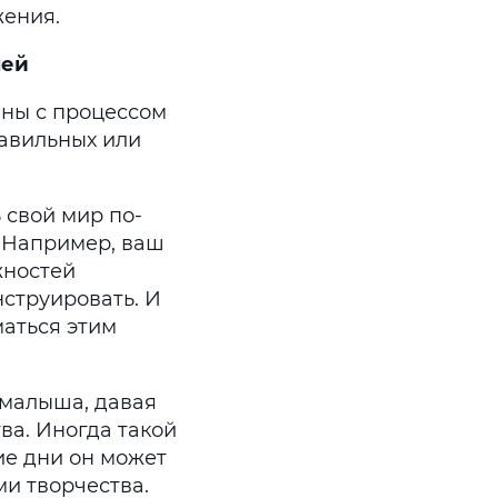
жения.
шей
аны с процессом
равильных или
 свой мир по-
. Например, ваш
жностей
нструировать. И
маться этим
 малыша, давая
ва. Иногда такой
ие дни он может
и творчества.