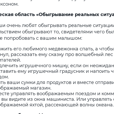
аксоном.
еская область «Обыгрывание реальных ситу
и очень любят обыгрывать реальные ситуации.
льствием обыгрывают то, свидетелями чего бы
е попробовать с вашим малышом:
ожить его любимого медвежонка спать, а чтобы
нул, рассказать ему сказку про волшебный лес
тателей.
длечить игрушечного мишку, если он неожидан
ставить ему игрушечный градусник и напоить 
дом.
ть ваши сумки для продуктов и вместе отправи
ображаемый магазин.
есте управлять воображаемым поездом и комме
 вы видите из окна машиниста. Или управлять
ображаемой яхтой, рассекающей волны океана.