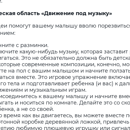
.
еская область «Движение под музыку»
деи помогут вашему малышу вволю порезвитьс
нием:
чните с разминки.
ючите какую-нибудь музыку, которая заставит
гаться. Это не обязательно должна быть детска
оторые современные композиции, конечно, мог
те на пол с вашим малышом и начните ползать,
таться вместе. Это игровое упражнение включ
го тела и подготавливает ребенка (и вас) к д
ижениям и музыкальным играм.
исоединитесь к вашему малышу и начните вмес
гать и носиться по комнате. Делайте это со с
енка, а не со своей.
о время как вы двигаетесь, вы можете вместе п
ртонной коробке деревянной ложкой, привлечь
нятию любимую плюшевую игрушку или сигна