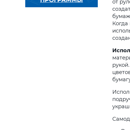
от ру
создат
бумаж
Когда
испол
созда
Испол
матери
рукой
цветов
бумагу
Испол
подру
украш
Самод