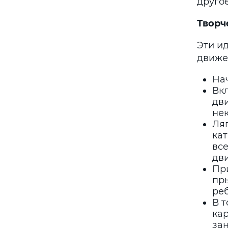
другое
Творч
Эти и
движе
На
Вкл
дви
нек
Ляг
ка
все
дв
Пр
пры
реб
В т
ка
за