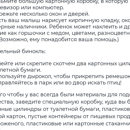
зьмите большую картонную коробку, в которую
левизор или компьютер.
ежьте несколько окон и дверей.
сть ваш малыш нарисует кирпичную кладку, ок
ерные наличники. Ребенок может наклеить и д
ие как горшочки с медом, цветами, разноцветн
(Возможно, ему понадобится ваша помощь.)
ельный бинокль:
ейте или скрепите скотчем два картонных цил
летной бумаги.
пользуйте дырокол, чтобы прикрепить ремешок
равляйтесь в парк или во двор искать птиц!
ого чтобы у вас всегда были материалы для по
ства, заведите специальную коробку, куда вы 
нные цилиндры от туалетной бумаги, пластиков
ой картон, пустые контейнеры от пищевых прод
роженого, пластиковые или картонные стаканчи