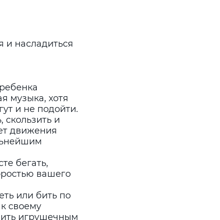
я и насладиться
 ребенка
я музыка, хотя
ут и не подойти.
 скользить и
ает движения
альнейшим
те бегать,
коростью вашего
еть или бить по
 к своему
лить игрушечным