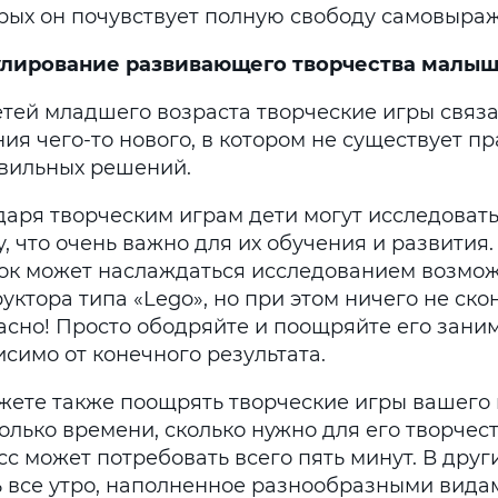
орых он почувствует полную свободу самовыра
лирование развивающего творчества малы
етей младшего возраста творческие игры связ
ия чего-то нового, в котором не существует п
вильных решений.
даря творческим играм дети могут исследовать
, что очень важно для их обучения и развития
ок может наслаждаться исследованием возмо
уктора типа «Lego», но при этом ничего не ско
асно! Просто ободряйте и поощряйте его зани
симо от конечного результата.
жете также поощрять творческие игры вашего
олько времени, сколько нужно для его творчест
с может потребовать всего пять минут. В друг
ь все утро, наполненное разнообразными видам