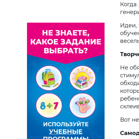
Когда
генер
Идеи,
обуче
весел
Творч
Не об
стиму
обход
котор
ребен
склеи
Вот не
Самод