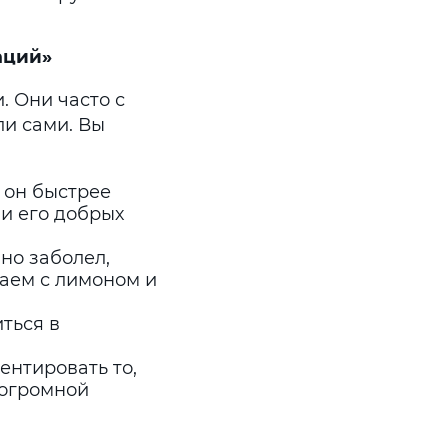
аций»
 Они часто с
ли сами. Вы
 он быстрее
 и его добрых
но заболел,
чаем с лимоном и
ться в
нтировать то,
 огромной