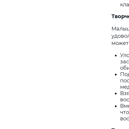
кл
Творч
Малыш
удово
может
Ул
зас
оби
По
по
ме
Взя
во
Вм
что
во