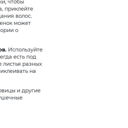
ки, чтобы
а, приклейте
дания волос.
бенок может
тории о
ов.
Используйте
егда есть под
 листья разных
риклеивать на
овицы и другие
рушечные