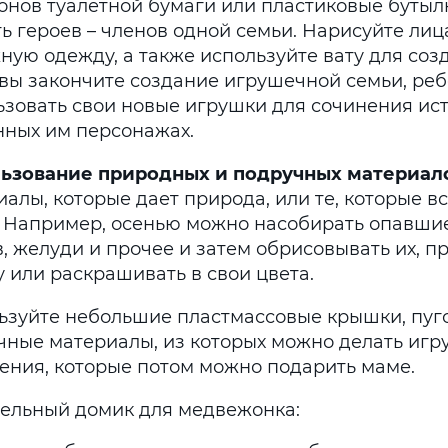
лонов туалетной бумаги или пластиковые бутыл
ь героев – членов одной семьи. Нарисуйте лиц
ную одежду, а также используйте вату для соз
 вы закончите создание игрушечной семьи, ре
ьзовать свои новые игрушки для сочинения ис
нных им персонажах.
ьзование природных и подручных материал
алы, которые дает природа, или те, которые вс
. Например, осенью можно насобирать опавшие
, желуди и прочее и затем обрисовывать их, п
 или раскрашивать в свои цвета.
ьзуйте небольшие пластмассовые крышки, пуг
чные материалы, из которых можно делать иг
ения, которые потом можно подарить маме.
ельный домик для медвежонка: