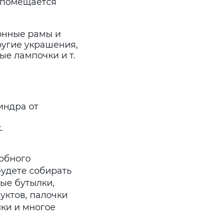
 помещается
онные рамы и
ругие украшения,
ые лампочки и т.
индра от
.
добного
будете собирать
ые бутылки,
уктов, палочки
ки и многое