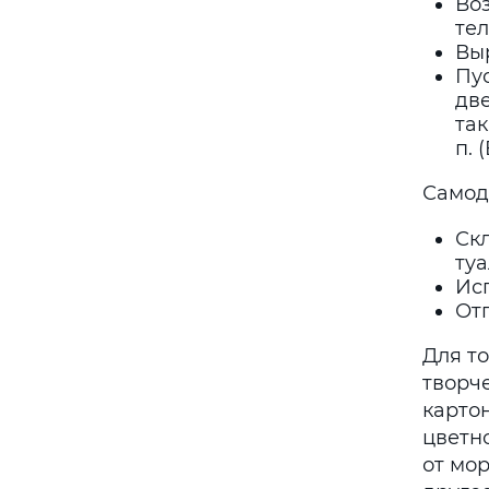
Во
те
Выр
Пу
дв
так
п. 
Самод
Скл
туа
Ис
Отп
Для т
творче
карто
цветн
от мо