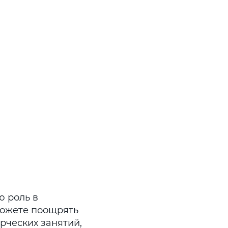
ю роль в
можете поощрять
рческих занятий,