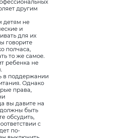
рофессиональных
оляет другим
 детям не
ческие и
ивать для их
вы говорите
ко полчаса,
ть то же самое.
т ребенка не
.
ь в поддержании
итания. Однако
орые права,
ни
да вы давите на
и должны быть
е обсудить,
оответствии с
дет по-
жен выключить