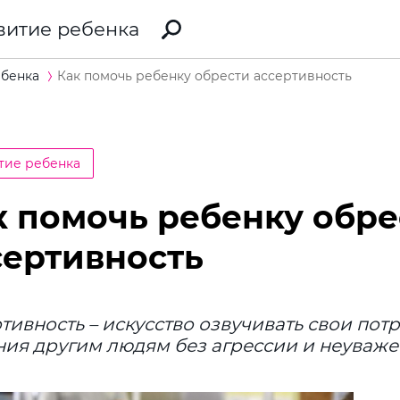
витие ребенка
ебенка
Как помочь ребенку обрести ассертивность
тие ребенка
к помочь ребенку обре
сертивность
тивность – искусство озвучивать свои пот
ия другим людям без агрессии и неуваж