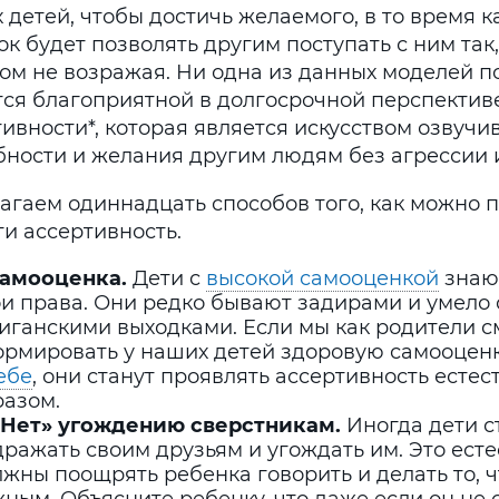
 детей, чтобы достичь желаемого, в то время 
к будет позволять другим поступать с ним так,
том не возражая. Ни одна из данных моделей п
тся благоприятной в долгосрочной перспективе
ивности*, которая является искусством озвучи
бности и желания другим людям без агрессии 
агаем одиннадцать способов того, как можно 
ти ассертивность.
 Самооценка.
Дети с
высокой самооценкой
знают
ои права. Они редко бывают задирами и умело
лиганскими выходками. Если мы как родители 
ормировать у наших детей здоровую самооцен
ебе
, они станут проявлять ассертивность есте
разом.
 «Нет» угождению сверстникам.
Иногда дети с
ражать своим друзьям и угождать им. Это есте
жны поощрять ребенка говорить и делать то, ч