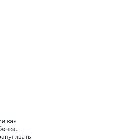
и как
бенка.
запугивать