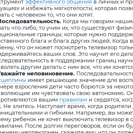
струмент
эффективного общения
в личных и п
уациях и избежать мягкотелости, которая позв
ать с человеком то, что они хотят.
 Последовательность.
Когда мы говорим нашим
ать что-либо, то учим их, что существуют физи
оциональные границы, которые нужно поддерж
ственного блага и блага других людей. Когда 
енку, что он может посмотреть телевизор толь
держивайтесь ваших слов. Это научит его дела
следовательность в поддержании границ научи
волять другим делать с ним все, что им хочется
 Уважайте неповиновение.
Последовательност
сциплины
имеет решающее значение для восп
мере взросления дети часто борются за некот
зволяющие им чувствовать свою автономию. О
противляются вашим
правилам
и сердятся, ког
. Не злитесь. Наступает время, когда родител
оницательными и гибкими. Например, вы может
ему ребенок не хочет выключить телевизор в с
вилами. После долгих переговоров, если он бу
ежнему непреклонен, скажите ему, что он дол