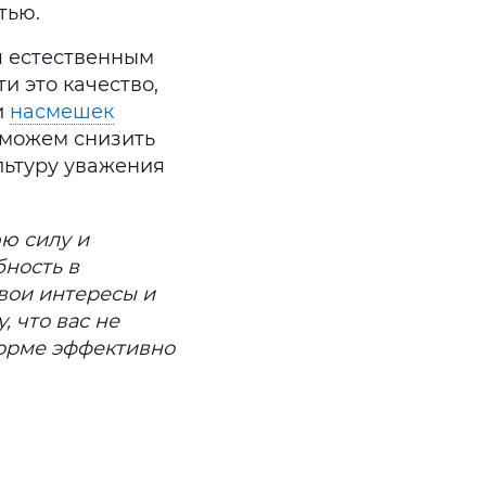
тью.
я естественным
и это качество,
и
насмешек
поможем снизить
льтуру уважения
ю силу и
ность в
вои интересы и
, что вас не
форме эффективно