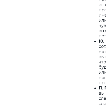
его
про
ин
или
чув
воз
пот
10
сог
не 
вып
что
буд
или
неп
пр
11.
вы
сл
сле