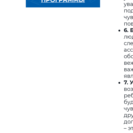
ув
по
чув
пов
6.
лю
сл
асс
об
веж
важ
яв
7.
во
реб
буд
чув
дру
дол
– 