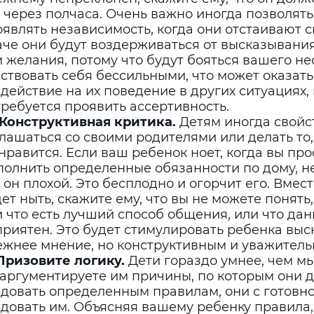
 через полчаса. Очень важно иногда позволять
являть независимость, когда они отстаивают 
аче они будут воздерживаться от высказывани
 желания, потому что будут бояться вашего н
ствовать себя бессильными, что может оказат
действие на их поведение в других ситуациях,
ребуется проявить ассертивность.
. Конструктивная критика.
Детям иногда свойс
лашаться со своими родителями или делать то
нравится. Если ваш ребенок ноет, когда вы про
олнить определенные обязанности по дому, не
 он плохой. Это бесплодно и огорчит его. Вмест
ет ныть, скажите ему, что вы не можете понять,
 что есть лучший способ общения, или что да
риятен. Это будет стимулировать ребенка выс
ежнее мнение, но конструктивным и уважитель
 Призовите логику.
Дети гораздо умнее, чем мы
 аргументируете им причины, по которым они 
едовать определенным правилам, они с готовн
довать им. Объясняя вашему ребенку правила,