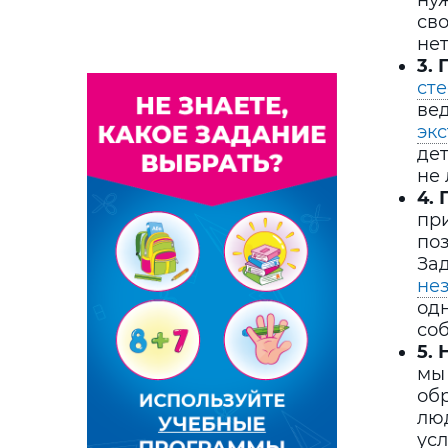
нуж
сво
нет
3.
ст
вед
эк
дет
не
4.
при
поз
За
не
одн
со
5.
мы
обр
люд
усл