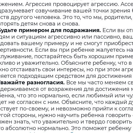
ажением. Агрессия провоцирует агрессию. Асс
дразумевает озвучивание вашей точки зрения
ств другого человека. Это то, что мы, родители
торять детям снова и снова.
 Будьте примером для подражания.
Если вы от
дям и ситуациям агрессивно или пассивно, ваш
едовать вашему примеру и не смогут приобрес
ертивности. Если вы при ребенке жалуетесь на
служивание, постарайтесь быть хорошим приме
ливо и уважительно. Объясните ребенку, что в
но отстаивать свои интересы, но при этом агр
ляется подходящим средством для достижения 
 Уважайте разногласия.
Все мы часто меняем с
здерживаемся от возражения для достижения 
енка, что это нормально, если любимый или ч
ет не согласен с ним. Объясните, что каждый д
ствует по-своему, и невозможно прийти к согл
гой стороны, нужно научить ребенка говорить 
жен знать, что уважительно и твердо говорить
это абсолютно нормально. Это поможет ребенку