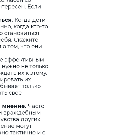
согласен со
нтересен. Если
ься.
Когда дети
нно, когда кто-то
о становиться
себя. Скажите
о том, что они
ее эффективным
 нужно не только
дать их к этому.
ировать их
е бывает только
ать свое
е мнение.
Часто
 и враждебным
чувства других
нение могут
ано тактично и с