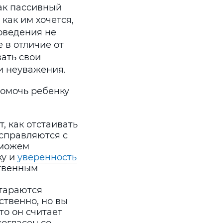
как пассивный
 как им хочется,
оведения не
 в отличие от
вать свои
и неуважения.
помочь ребенку
, как отстаивать
 справляются с
сможем
ку и
уверенность
ственным
тараются
ственно, но вы
то он считает