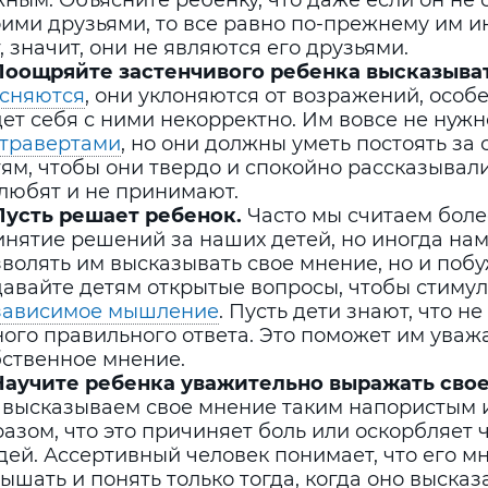
ным. Объясните ребенку, что даже если он не 
ими друзьями, то все равно по-прежнему им и
, значит, они не являются его друзьями.
 Поощряйте застенчивого ребенка высказыват
есняются
, они уклоняются от возражений, особе
ет себя с ними некорректно. Им вовсе не нужн
стравертами
, но они должны уметь постоять за 
ям, чтобы они твердо и спокойно рассказывали 
 любят и не принимают.
 Пусть решает ребенок.
Часто мы считаем бол
нятие решений за наших детей, но иногда нам
волять им высказывать свое мнение, но и побуж
давайте детям открытые вопросы, чтобы стимул
зависимое мышление
. Пусть дети знают, что н
ого правильного ответа. Это поможет им уваж
бственное мнение.
 Научите ребенка уважительно выражать сво
 высказываем свое мнение таким напористым
азом, что это причиняет боль или оскорбляет 
ей. Ассертивный человек понимает, что его м
ышать и понять только тогда, когда оно высказ