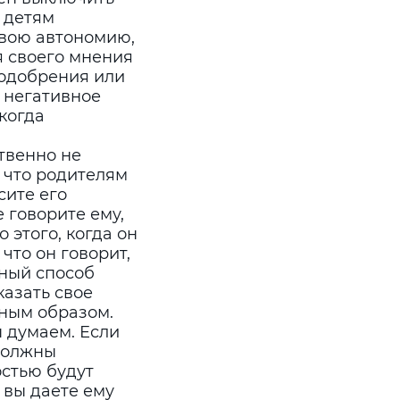
 детям
свою автономию,
я своего мнения
еодобрения или
ь негативное
 когда
твенно не
, что родителям
сите его
 говорите ему,
о этого, когда он
 что он говорит,
нный способ
казать свое
ным образом.
 думаем. Если
должны
остью будут
 вы даете ему