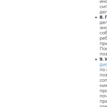
ин
сит
дел
8.
дел
эм
соб
реб
при
По
поз
9.
ди
по 
по
со
них
пр
поч
пра
пр