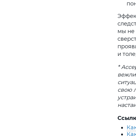
пон
Эффек
следс
мы не
сверст
прояв
и тол
* Асс
вежли
ситуа
свою л
устра
настаи
Ссылк
Ка
Как