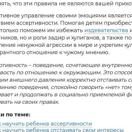
ять, что эти правила не являются вашей прихо
тивное управление своими эмоциями являетс
твием ассертивности. Помогая детям приобрест
 только поможем им избежать
издевательства
ников, но и роли задир и хулиганов, а также 
ления ненужной агрессии в мире и укрепим ку
ерантного отношения к чужому мнению.
ертивность – поведение, сочетающее внутренню
вость по отношению к окружающим. Это способ
ции внешнего давления корректно отстаивать с
инию поведения, спокойно говорить «нет» тому
ивает и продолжать в социально приемлемой 
вать на своих правах.
и по теме:
к научить ребенка ассертивности
 научить ребенка отстаивать свои интересы