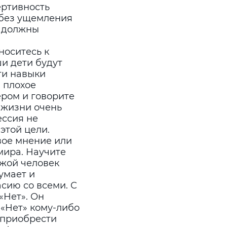
ертивность
 без ущемления
, должны
носитесь к
и дети будут
ти навыки
 плохое
ром и говорите
 жизни очень
ессия не
этой цели.
вое мнение или
мира. Научите
ужой человек
умает и
асию со всеми. С
«Нет». Он
 «Нет» кому-либо
 приобрести