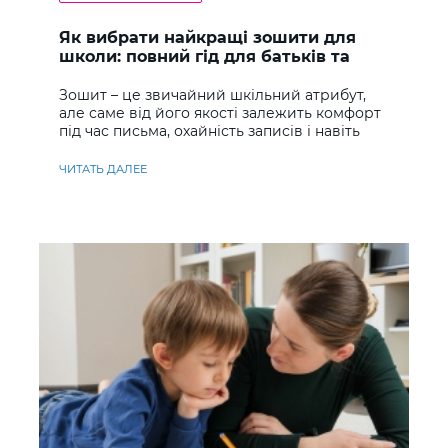
Як вибрати найкращі зошити для
школи: повний гід для батьків та
учнів
Зошит – це звичайний шкільний атрибут,
але саме від його якості залежить комфорт
під час письма, охайність записів і навіть
ставлення до навчання
ЧИТАТЬ ДАЛЕЕ