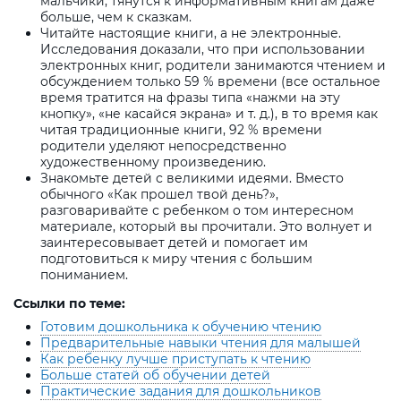
мальчики, тянутся к информативным книгам даже
больше, чем к сказкам.
Читайте настоящие книги, а не электронные.
Исследования доказали, что при использовании
электронных книг, родители занимаются чтением и
обсуждением только 59 % времени (все остальное
время тратится на фразы типа «нажми на эту
кнопку», «не касайся экрана» и т. д.), в то время как
читая традиционные книги, 92 % времени
родители уделяют непосредственно
художественному произведению.
Знакомьте детей с великими идеями. Вместо
обычного «Как прошел твой день?»,
разговаривайте с ребенком о том интересном
материале, который вы прочитали. Это волнует и
заинтересовывает детей и помогает им
подготовиться к миру чтения с большим
пониманием.
Ссылки по теме:
Готовим дошкольника к обучению чтению
Предварительные навыки чтения для малышей
Как ребенку лучше приступать к чтению
Больше статей об обучении детей
Практические задания для дошкольников