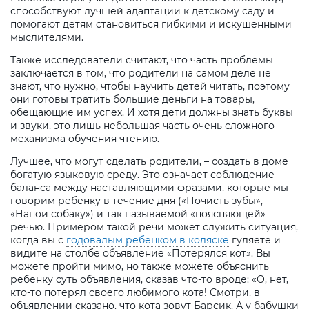
способствуют лучшей адаптации к детскому саду и
помогают детям становиться гибкими и искушенными
мыслителями.
Также исследователи считают, что часть проблемы
заключается в том, что родители на самом деле не
знают, что нужно, чтобы научить детей читать, поэтому
они готовы тратить большие деньги на товары,
обещающие им успех. И хотя дети должны знать буквы
и звуки, это лишь небольшая часть очень сложного
механизма обучения чтению.
Лучшее, что могут сделать родители, – создать в доме
богатую языковую среду. Это означает соблюдение
баланса между наставляющими фразами, которые мы
говорим ребенку в течение дня («Почисть зубы»,
«Напои собаку») и так называемой «поясняющей»
речью. Примером такой речи может служить ситуация,
когда вы с
годовалым ребенком в коляске
гуляете и
видите на столбе объявление «Потерялся кот». Вы
можете пройти мимо, но также можете объяснить
ребенку суть объявления, сказав что-то вроде: «О, нет,
кто-то потерял своего любимого кота! Смотри, в
объявлении сказано, что кота зовут Барсик. А у бабушки