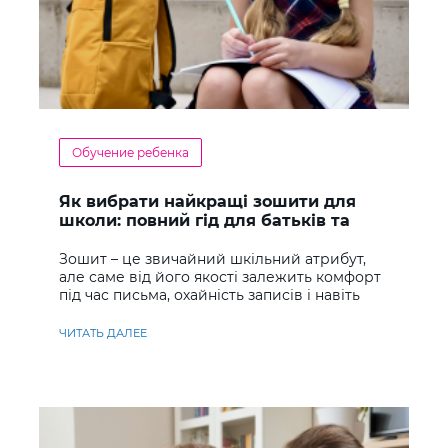
Обучение ребенка
Як вибрати найкращі зошити для
школи: повний гід для батьків та
учнів
Зошит – це звичайний шкільний атрибут,
але саме від його якості залежить комфорт
під час письма, охайність записів і навіть
ставлення до навчання
ЧИТАТЬ ДАЛЕЕ