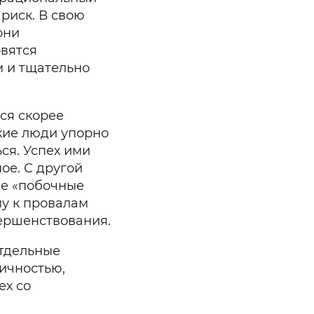
 риск. В свою
они
овятся
 и тщательно
тся скорее
акие люди упорно
ся. Успех ими
ое. С другой
е «побочные
му к провалам
вершенствования.
отдельные
личностью,
ех со