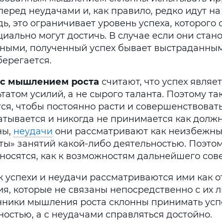
перед неудачами и, как правило, редко идут на
ь, это ограничивает уровень успеха, которого 
иально могут достичь. В случае если они стан
ными, полученный успех бывает выстраданным
берегается.
с мышлением роста
считают, что успех являе
татом усилий, а не сырого таланта. Поэтому т
ся, чтобы постоянно расти и совершенствовать
атывается и никогда не принимается как должн
ны,
неудачи
они рассматривают как неизбежны
ты» занятий какой-либо деятельностью. Поэто
тносятся, как к возможностям дальнейшего со
ак успехи и неудачи рассматриваются ими как 
ия, которые не связаны непосредственно с их 
нники мышления роста склонны принимать усп
ностью, а с неудачами справляться достойно.