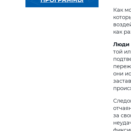
Как мо
котор
возде
как р
Люди
той ил
подтв
переж
они и
застав
проис
Следов
отчаян
за сво
неуда
фикси