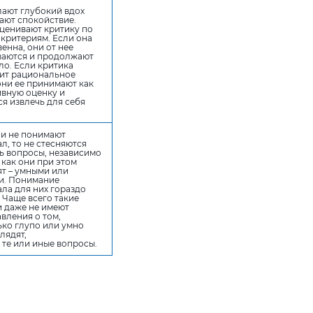
лают глубокий вдох
ают спокойствие.
ценивают критику по
критериям. Если она
енна, они от нее
ваются и продолжают
ло. Если критика
ит рациональное
они ее принимают как
ивную оценку и
я извлечь для себя
ни не понимают
л, то не стесняются
ь вопросы, независимо
, как они при этом
т – умными или
и. Понимание
ла для них гораздо
 Чаще всего такие
и даже не имеют
вления о том,
ько глупо или умно
лядят,
 те или иные вопросы.