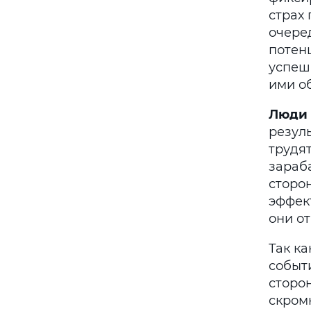
страх 
очеред
потенц
успеш
ими о
Люди 
резуль
трудят
зараб
сторо
эффек
они о
Так к
событ
сторо
скром