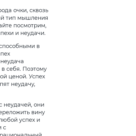
ода очки, сквозь
ий тип мышления
айте посмотрим,
пехи и неудачи.
 способными в
спех
 неудача
в себя. Поэтому
й ценой. Успех
пят неудачу,
с неудачей, они
переложить вину
 любой успех и
 с
ррациональный