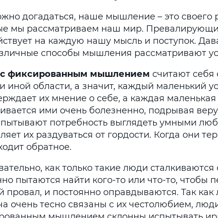
жно догадаться, наше мышление – это своего р
ые мы рассматриваем наш мир. Превалирующ
йствует на каждую нашу мысль и поступок. Дав
азличные способы мышления рассматривают ус
 с фиксированным мышлением
считают себя
и иной области, а значит, каждый маленький у
ерждает их мнение о себе, а каждая маленькая
ивается ими очень болезненно, подрывая веру 
спытывают потребность выглядеть умными любо
ляет их раздуваться от гордости. Когда они тер
ходит обратное.
ательно, как только такие люди сталкиваются 
но пытаются найти кого-то или что-то, чтобы 
й провал, и постоянно оправдываются. Так как
ча очень тесно связаны с их честолюбием, люди
рованным мышлением склонны испытывать и