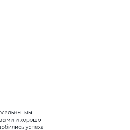
рсальны: мы
овыми и хорошо
добились успеха