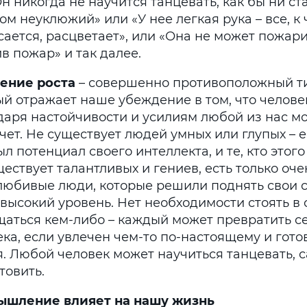
Он никогда не научится танцевать, как бы ни ст
м неуклюжий» или «У нее легкая рука – все, к
ается, расцветает», или «Она не может пожари
в пожар» и так далее.
ение роста
– совершенно противоположный т
й отражает наше убеждение в том, что человек
даря настойчивости и усилиям любой из нас мо
чет. Не существует людей умных или глупых – ес
л потенциал своего интеллекта, и те, кто этого
ествует талантливых и гениев, есть только оче
любивые люди, которые решили поднять свои 
высокий уровень. Нет необходимости стоять в 
щаться кем-либо – каждый может превратить се
ка, если увлечен чем-то по-настоящему и гото
я. Любой человек может научиться танцевать, 
товить.
ышление влияет на нашу жизнь