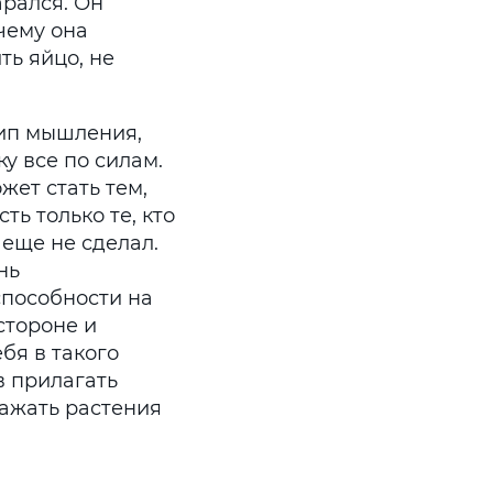
арался. Он
 чему она
ть яйцо, не
ип мышления,
у все по силам.
жет стать тем,
ть только те, кто
 еще не сделал.
нь
способности на
стороне и
бя в такого
в прилагать
сажать растения