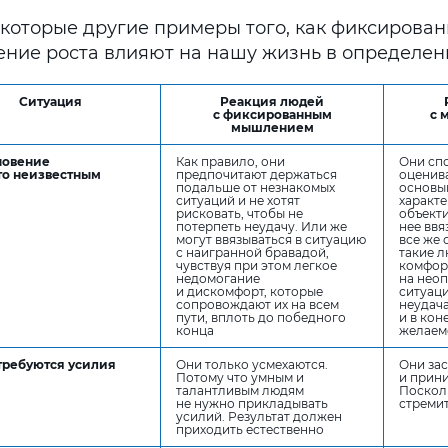
екоторые другие примеры того, как фиксирова
ние роста влияют на нашу жизнь в определенн
Ситуация
Реакция людей
с фиксированным
с 
мышлением
новение
Как правило, они
Они сп
то неизвестным
предпочитают держаться
оценива
подальше от незнакомых
основыв
ситуаций и не хотят
характе
рисковать, чтобы не
объекти
потерпеть неудачу. Или же
нее ввя
могут ввязываться в ситуацию
все же 
с наигранной бравадой,
такие 
чувствуя при этом легкое
комфор
недомогание
на нео
и дискомфорт, которые
ситуаци
сопровождают их на всем
неудач
пути, вплоть до победного
и в кон
конца
желаем
требуются усилия
Они только усмехаются.
Они зас
Потому что умным и
и прини
талантливым людям
Посколь
не нужно прикладывать
стремит
усилий. Результат должен
приходить естественно