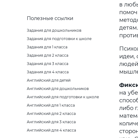
в люб
помочь
Полезные ссылки
методо
детям
Задания для дошкольников
проти
Задания для подготовки к школе
Задания для 1 класса
Психо
Задания для 2 класса
идеи,
людей
Задания для 3 класса
мышле
Задания для 4 класса
Английский для детей
Фикс
Английский для дошкольников
на убе
Английский для подготовки к школе
спосо
Английский для 1 класса
либо г
Английский для 2 класса
матема
Английский для 3 класса
колич
Английский для 4 класса
сторо