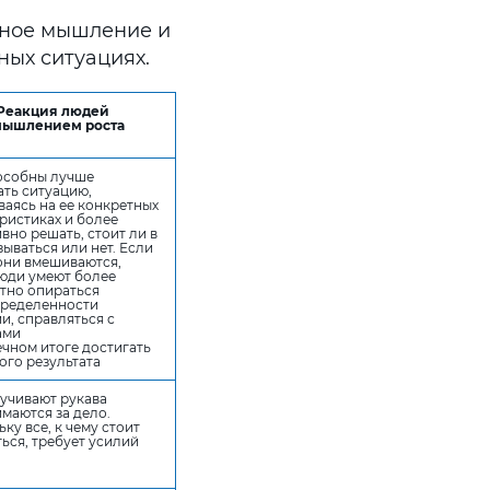
нное мышление и
ых ситуациях.
Реакция людей
мышлением роста
особны лучше
ть ситуацию,
аясь на ее конкретных
ристиках и более
вно решать, стоит ли в
зываться или нет. Если
они вмешиваются,
люди умеют более
тно опираться
пределенности
и, справляться с
ами
ечном итоге достигать
ого результата
учивают рукава
маются за дело.
ку все, к чему стоит
ься, требует усилий