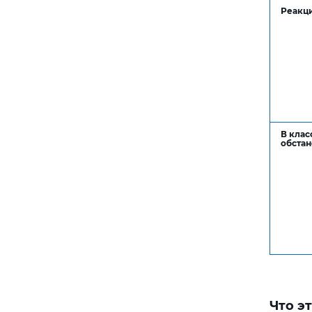
Реакци
В клас
обстан
Что э