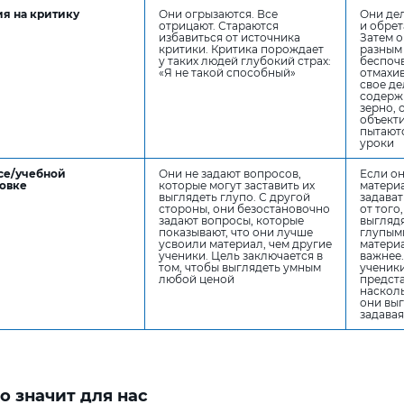
я на критику
Они огрызаются. Все
Они де
отрицают. Стараются
и обрет
избавиться от источника
Затем о
критики. Критика порождает
разным 
у таких людей глубокий страх:
беспочв
«Я не такой способный»
отмахи
свое де
содерж
зерно, 
объект
пытаютс
уроки
се/учебной
Они не задают вопросов,
Если о
овке
которые могут заставить их
материа
выглядеть глупо. С другой
задават
стороны, они безостановочно
от того
задают вопросы, которые
выглядя
показывают, что они лучше
глупым
усвоили материал, чем другие
материа
ученики. Цель заключается в
важнее.
том, чтобы выглядеть умным
ученик
любой ценой
предста
наскол
они выг
задавая
то значит для нас