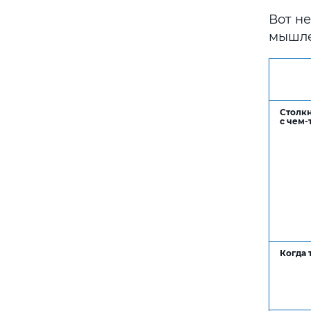
Вот н
мышле
Столк
с чем-
Когда 