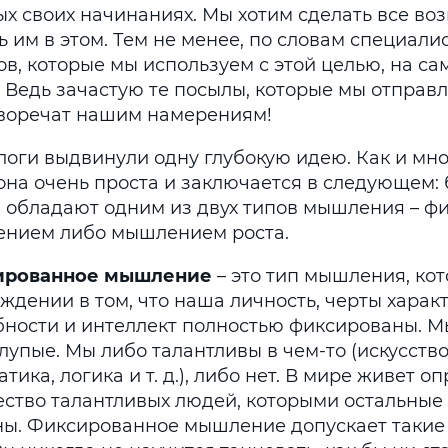
ых своих начинаниях. Мы хотим сделать все во
 им в этом. Тем не менее, по словам специалис
в, которые мы используем с этой целью, на са
. Ведь зачастую те посылы, которые мы отпра
воречат нашим намерениям!
логи выдвинули одну глубокую идею. Как и мно
 она очень проста и заключается в следующем:
 обладают одним из двух типов мышления – 
нием либо мышлением роста.
ированное мышление
– это тип мышления, ко
ждении в том, что наша личность, черты характ
бности и интеллект полностью фиксированы. М
лупые. Мы либо талантливы в чем-то (искусство,
тика, логика и т. д.), либо нет. В мире живет 
ество талантливых людей, которыми остальные
ны. Фиксированное мышление допускает такие