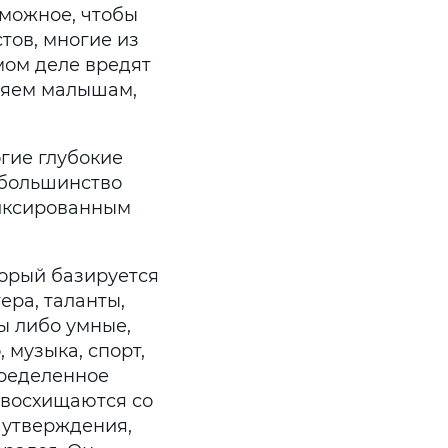
зможное, чтобы
тов, многие из
мом деле вредят
вляем малышам,
гие глубокие
 большинство
фиксированным
торый базируется
ера, таланты,
ы либо умные,
 музыка, спорт,
определенное
 восхищаются со
 утверждения,