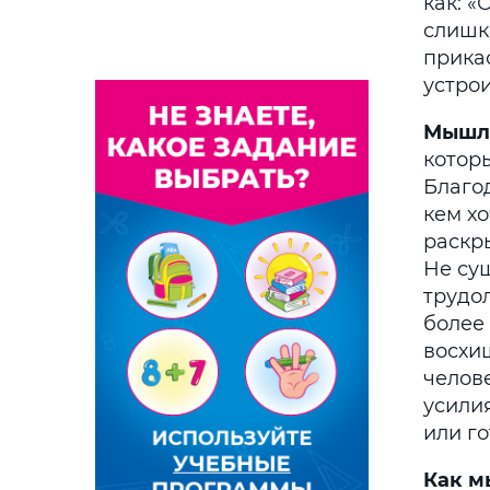
как: «
слишко
прикас
устрои
Мышл
которы
Благо
кем хо
раскры
Не сущ
трудо
более 
восхи
челове
усили
или го
Как м