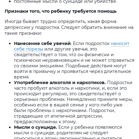
постоянные мысли о суициде или убийстве.
Признаки того, что ребенку требуется помощь
Иногда бывает трудно определить, какая форма
депрессии у подростка. Следует обратить внимание на
такие признаки:
Нанесение себе увечий
. Если подросток
наносит
себе порезы
или другие увечья, это
свидетельствует о том, что он физически и
психически неуравновешен и не может справиться
со своими эмоциями. Подобные действия могут
войти в привычку и проявиться через длительное
время.
Употребление алкоголя и наркотиков.
Подростки
часто пробуют алкоголь и наркотики, и, если это
происходит регулярно, это свидетельствует о
серьезных проблемах. Немедленно примите меры,
особенно если в вашей семье у кого-либо уже
были проблемы с наркотиками. Подростки,
страдающие от атипичной депрессии,
предрасположены к этому.
Мысли о суициде.
Если у ребенка появляются
мысли о суициде, родителям не следует
относиться к этому легкомысленно и пытаться