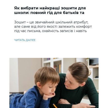
Як вибрати найкращі зошити для
школи: повний гід для батьків та
учнів
Зошит – це звичайний шкільний атрибут,
але саме від його якості залежить комфорт
під час письма, охайність записів і навіть
ставлення до навчання
ЧИТАТЬ ДАЛЕЕ