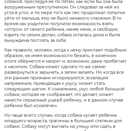
собакой, преследуя ее по пятам, как если бы она была
вооруженным преступником. Он следовал за ней из
угла в угол, и по мере того как пес продолжал попытки
уйти от малыша, ему не было никакого спасения. В то
время как родители получили возможность взять
«отпуск» от своего ребенка, наняв няню, и свободно
ездить по своим делам, собака осталась дома и была
вынуждена постоять за себя.
Как правило, человек, когда к нему пристают подобным
образом, не имея возможности бежать, в конечном
итоге обернется и наорет и, возможно, даже прибегнет
к насилию. Собака может сделать то же самое:
развернуться и зарычать, а затем залаять. Но когда все
эти ранние признаки игнорируются, эскалация
напряжения, приводящая к укусу, может стать
следующим шагом. К сожалению, укус любой большой
собаки, которая не соображает, что делает, может
нанести серьезный ущерб ребенку, и в данном случае
ребенок был искалечен.
Но чаще всего случаи, когда собака кусает ребенка
младшего возраста, трагичны в большей степени для
собаки. Собаку могут выгнать на улицу или сдать в