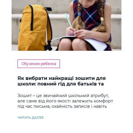
Обучение ребенка
Як вибрати найкращі зошити для
школи: повний гід для батьків та
учнів
Зошит – це звичайний шкільний атрибут,
але саме від його якості залежить комфорт
під час письма, охайність записів і навіть
ставлення до навчання
ЧИТАТЬ ДАЛЕЕ