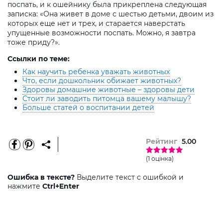
поспать, и к ошейнику была прикреплена следующая
записка: «Она живет в доме с шестью детьми, двоим из
которых еще нет и трех, и старается наверстать
упущенные возможности поспать. Можно, я завтра
тоже приду?».
Ссылки по теме:
Как научить ребенка уважать животных
Что, если дошкольник обижает животных?
Здоровы домашние животные – здоровы дети
Стоит ли заводить питомца вашему малышу?
Больше статей о воспитании детей
Рейтинг
5.00
(1 оцінка)
Ошибка в тексте?
Выделите текст с ошибкой и
нажмите
Ctrl+Enter