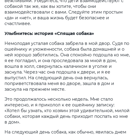
вежливыми. Убедитесь, что дети взаимодействуют с
собакой так же, как вы хотите, чтобы они
взаимодействовали с вами. Следуйте этим простым
«да» и «нет», и ваша жизнь будет безопаснее и
счастливее.
Улыбнитесь: история «Спящая собака»
Немолодая усталая собака забрела в мой двор. Судя по
ошейнику и ухоженности, собака была домашней и о
ней хорошо заботились. Она спокойно подошла ко мне,
я ее погладил, и она проследовала за мной в дом,
вошла в холл, свернулась калачиком в уголке и
заснула. Через час она подошла к двери, и я ее
выпустил. На следующий день она вернулась,
поприветствовала меня во дворе, зашла в дом и
заснула на прежнем месте.
Это продолжалось несколько недель. Мне стало
интересно, и я приколол к ее ошейнику записку:
«Хотел бы узнать, кто хозяин этой удивительной, милой
собаки, которая каждый день приходит поспать ко мне
в дом».
На следующий день собака, как обычно, явилась днем