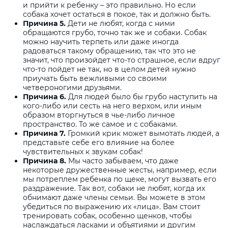
и прийти к ребенку – это правильно. Но если
собака хочет остаться в покое, так и должно быть.
Причина 5.
Дети не любят, когда с ними
обращаются грубо, точно так же и собаки. Собак
можно научить терпеть или даже иногда
радоваться такому обращению, так что это не
значит, что произойдет что-то страшное, если вдруг
что-то пойдет не так, но в целом детей нужно
приучать быть вежливыми со своими
четвероногими друзьями.
Причина 6.
Для людей было бы грубо наступить на
кого-либо или сесть на него верхом, или иным
образом вторгнуться в чье-либо личное
пространство. То же самое и с собаками.
Причина 7.
Громкий крик может вымотать людей, а
представьте себе его влияние на более
чувствительных к звукам собак!
Причина 8.
Мы часто забываем, что даже
некоторые дружественные жесты, например, если
мы потреплем ребенка по щеке, могут вызвать его
раздражение. Так вот, собаки не любят, когда их
обнимают даже члены семьи. Вы можете в этом
убедиться по выражению их «лица». Вам стоит
тренировать собак, особенно щенков, чтобы
наслаждаться ласками и объятиями и другим