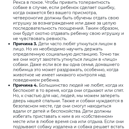
Рекса в покое. Чтобы привить толерантность
собаке в случае, если ребенок сделает ошибку,
когда окажется без вашего присмотра,
четвероногие должны быть обучены отдать свою
игрушку за вознаграждение или даже за целую
последовательность поощрений. Таким образом,
они будут охотно отдавать ребенку свою игрушку и
не чувствовать ревность.
Причина 3.
Дети часто любят уткнуться лицом в
лицо. Но их необходимо научить держать
определенную социальную дистанцию. Точно так
же они могут захотеть уткнуться лицом в «лицо»
собаки. Даже если все вы одна семья, домашнего
любимца это может раздражать, особенно, когда
животное не имеет никакого контроля над
поведением ребенка.
Причина 4.
Большинство людей не любят, когда их
беспокоят в то время, когда они отдыхают или спят.
Но, к счастью для нас, людей, мы можем запереть
дверь нашей спальни. Также и собаки нуждаются в
безопасном месте, где они смогут находиться
вдали от детей и беспокойства. Дети должны
избегать приставать к ним в их «собственном»
месте или в любое время сна или отдыха. Если они
подзывают собаку издалека и собака решает встать