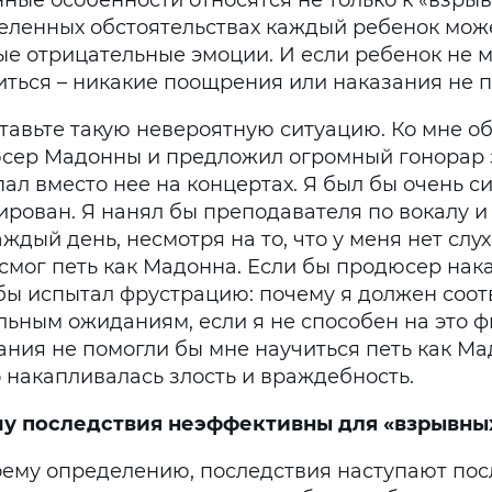
нные особенности относятся не только к «взры
еленных обстоятельствах каждый ребенок мож
ые отрицательные эмоции. И если ребенок не 
иться – никакие поощрения или наказания не п
тавьте такую невероятную ситуацию. Ко мне о
сер Мадонны и предложил огромный гонорар за
ал вместо нее на концертах. Я был бы очень с
ирован. Я нанял бы преподавателя по вокалу и
ждый день, несмотря на то, что у меня нет слух
 смог петь как Мадонна. Если бы продюсер нак
 бы испытал фрустрацию: почему я должен соот
льным ожиданиям, если я не способен на это 
ания не помогли бы мне научиться петь как Ма
о накапливалась злость и враждебность.
у последствия неэффективны для «взрывны
оему определению, последствия наступают пос