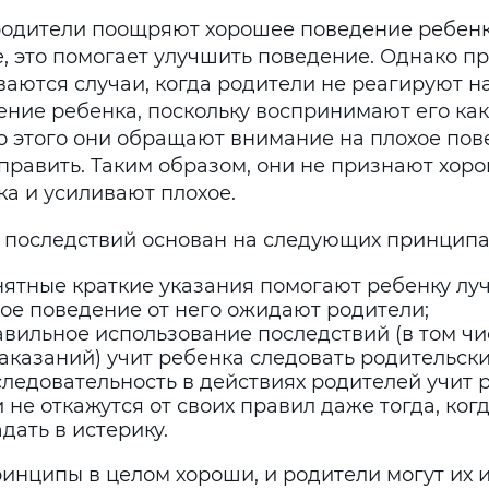
родители поощряют хорошее поведение ребенк
, это помогает улучшить поведение. Однако пр
ваются случаи, когда родители не реагируют н
ение ребенка, поскольку воспринимают его как
о этого они обращают внимание на плохое пов
справить. Таким образом, они не признают хор
ка и усиливают плохое.
 последствий основан на следующих принципа
нятные краткие указания помогают ребенку луч
кое поведение от него ожидают родители;
авильное использование последствий (в том ч
аказаний) учит ребенка следовать родительск
ледовательность в действиях родителей учит р
 не откажутся от своих правил даже тогда, ког
дать в истерику.
ринципы в целом хороши, и родители могут их 