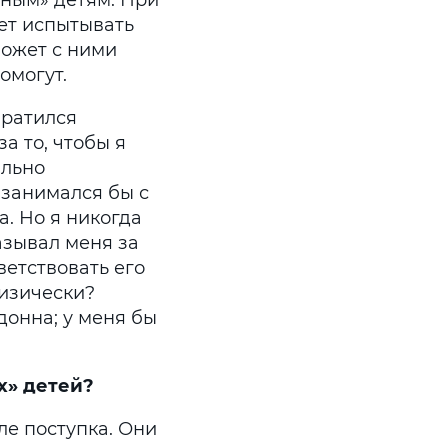
вным» детям. При
ет испытывать
может с ними
омогут.
братился
 то, чтобы я
ильно
 занимался бы с
а. Но я никогда
азывал меня за
ветствовать его
физически?
донна; у меня бы
х» детей?
ле поступка. Они