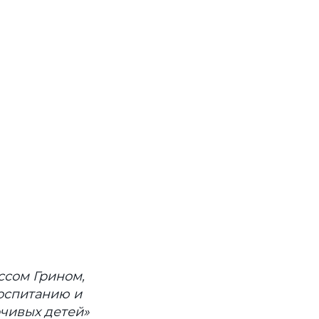
ссом Грином,
воспитанию и
чивых детей»