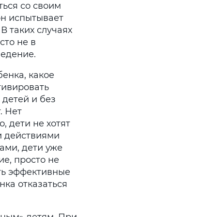
ться со своим
он испытывает
В таких случаях
сто не в
ведение.
бенка, какое
тивировать
 детей и без
. Нет
, дети не хотят
и действиями
ами, дети уже
е, просто не
ить эффективные
нка отказаться