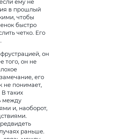
если ему не
вия в прошлый
кими, чтобы
бенок быстро
лить четко. Его
.
 фрустрацией, он
 того, он не
плохое
замечание, его
 не понимает,
 В таких
ь между
ми и, наоборот,
ствиями.
предвидеть
случаях раньше.