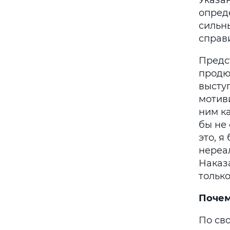
Указа
опред
сильн
справ
Предс
продю
выступ
мотив
ним ка
бы не
это, я
нереа
Наказ
тольк
Почем
По св