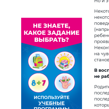
Но и э
Некот
некото
повед
(напри
ребен
проявл
Некон
на чув
стано
В вос
не
ра
Родит
после
после
которы