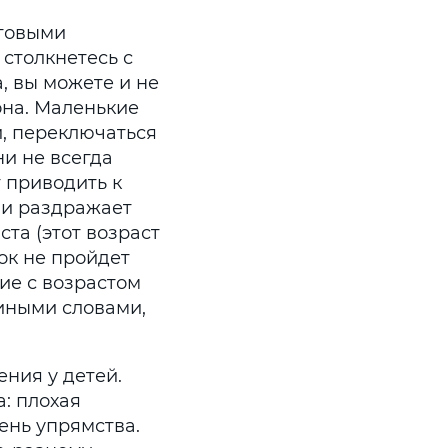
отовыми
 столкнетесь с
, вы можете и не
она. Маленькие
и, переключаться
ни не всегда
ут приводить к
 и раздражает
ста (этот возраст
ок не пройдет
ние с возрастом
 иными словами,
ния у детей.
: плохая
ень упрямства.