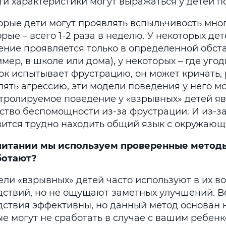
ти характеристики могут выражаться у детей п
орые дети могут проявлять вспыльчивость много
рые – всего 1-2 раза в неделю. У некоторых де
ение проявляется только в определенной обст
мер, в школе или дома), у некоторых – где угод
ок испытывает фрустрацию, он может кричать, 
ять агрессию, эти модели поведения у него мо
тролируемое поведение у «взрывных» детей яв
ство беспомощности из-за фрустрации. И из-за
вится трудно находить общий язык с окружающ
питании мы используем проверенные метод
ботают
?
ели «взрывных» детей часто используют в их в
дствий, но не ощущают заметных улучшений. В
дствия эффективны, но данный метод основан 
е могут не сработать в случае с вашим ребенк