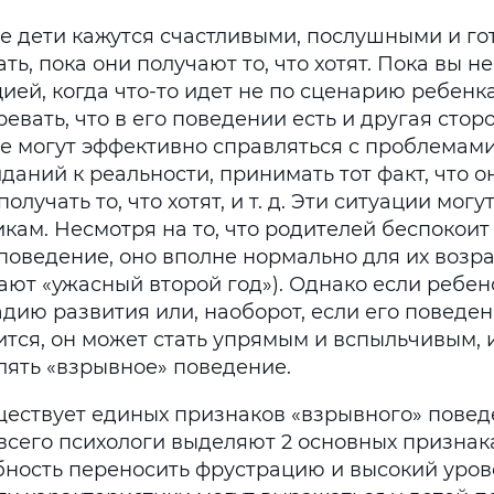
е дети кажутся счастливыми, послушными и г
ть, пока они получают то, что хотят. Пока вы не
ией, когда что-то идет не по сценарию ребенка
евать, что в его поведении есть и другая стор
не могут эффективно справляться с проблемам
даний к реальности, принимать тот факт, что о
получать то, что хотят, и т. д. Эти ситуации мог
икам. Несмотря на то, что родителей беспокоит
поведение, оно вполне нормально для их возра
ают «ужасный второй год»). Однако если ребен
адию развития или, наоборот, если его поведе
ится, он может стать упрямым и вспыльчивым,
лять «взрывное» поведение.
ществует единых признаков «взрывного» поведе
всего психологи выделяют 2 основных признака
бность переносить фрустрацию и высокий уров