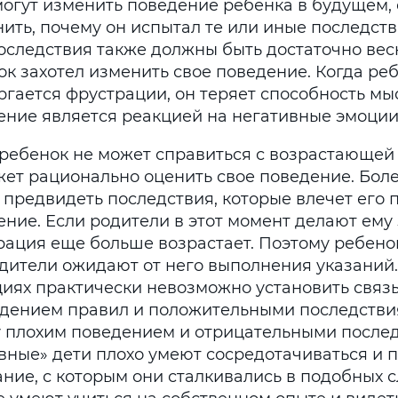
могут изменить поведение ребенка в будущем, 
нить, почему он испытал те или иные последст
Последствия также должны быть достаточно вес
ок захотел изменить свое поведение. Когда ре
гается фрустрации, он теряет способность мыс
ение является реакцией на негативные эмоции
 ребенок не может справиться с возрастающей
ет рационально оценить свое поведение. Более
 предвидеть последствия, которые влечет его 
ение. Если родители в этот момент делают ему 
рация еще больше возрастает. Поэтому ребенок
одители ожидают от него выполнения указаний.
циях практически невозможно установить связ
дением правил и положительными последствия
 плохим поведением и отрицательными послед
вные» дети плохо умеют сосредотачиваться и 
ание, с которым они сталкивались в подобных 