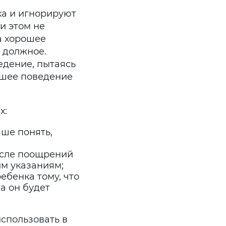
а и игнорируют
и этом не
а хорошее
 должное.
едение, пытаясь
ошее поведение
х:
ше понять,
исле поощрений
им указаниям;
ебенка тому, что
да он будет
использовать в