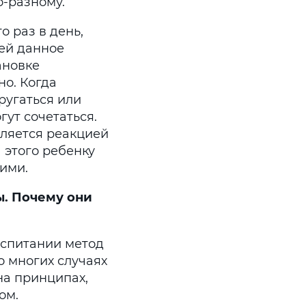
о-разному.
 раз в день,
тей данное
ановке
но. Когда
ругаться или
гут сочетаться.
ляется реакцией
 этого ребенку
ими.
ы. Почему
они
оспитании метод
о многих случаях
на принципах,
ом.