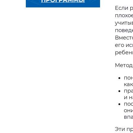
Если 
плохое
учиты
повед
Вмест
его и
ребен
Метод
по
ка
пр
и н
пос
они
впа
Эти п