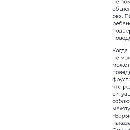
не по
объяс
раз. 
ребен
подвер
повед
Когда
не мож
может
повед
фруст
что р
ситуа
соблю
между
«Взры
наказ