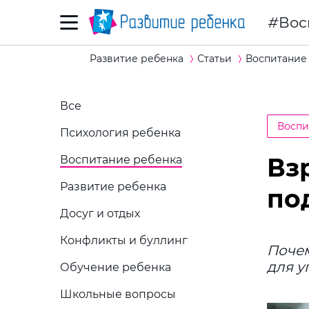
Вос
Развитие ребенка
Статьи
Воспитание
Все
Воспи
Психология ребенка
Вз
Воспитание ребенка
Развитие ребенка
по
Досуг и отдых
Конфликты и буллинг
Почем
для у
Обучение ребенка
Школьные вопросы