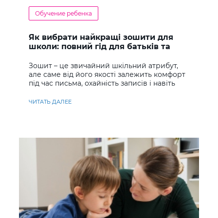
Обучение ребенка
Як вибрати найкращі зошити для
школи: повний гід для батьків та
учнів
Зошит – це звичайний шкільний атрибут,
але саме від його якості залежить комфорт
під час письма, охайність записів і навіть
ставлення до навчання
ЧИТАТЬ ДАЛЕЕ