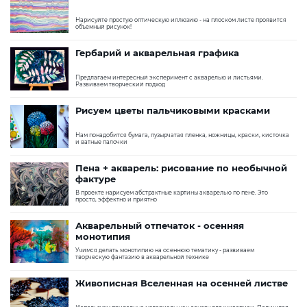
Нарисуйте простую оптическую иллюзию - на плоском листе проявится
объемный рисунок!
Гербарий и акварельная графика
Предлагаем интересный эксперимент с акварелью и листьями.
Развиваем творческий подход
Рисуем цветы пальчиковыми красками
Нам понадобится бумага, пузырчатая пленка, ножницы, краски, кисточка
и ватные палочки
Пена + акварель: рисование по необычной
фактуре
В проекте нарисуем абстрактные картины акварелью по пене. Это
просто, эффектно и приятно
Акварельный отпечаток - осенняя
монотипия
Учимся делать монотипию на осеннюю тематику - развиваем
творческую фантазию в акварельной технике
Живописная Вселенная на осенней листве