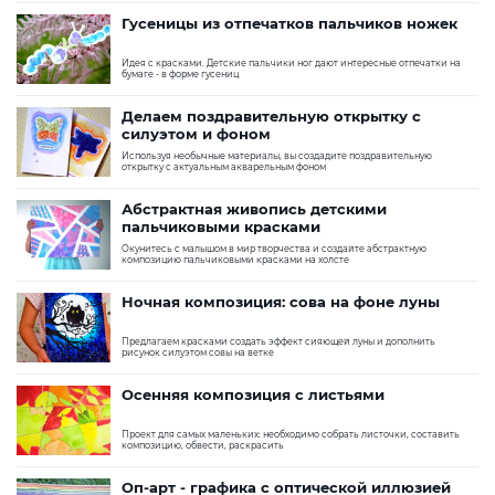
Гусеницы из отпечатков пальчиков ножек
Идея с красками. Детские пальчики ног дают интересные отпечатки на
бумаге - в форме гусениц
Делаем поздравительную открытку с
силуэтом и фоном
Используя необычные материалы, вы создадите поздравительную
открытку с актуальным акварельным фоном
Абстрактная живопись детскими
пальчиковыми красками
Окунитесь с малышом в мир творчества и создайте абстрактную
композицию пальчиковыми красками на холсте
Ночная композиция: сова на фоне луны
Предлагаем красками создать эффект сияющей луны и дополнить
рисунок силуэтом совы на ветке
Осенняя композиция с листьями
Проект для самых маленьких: необходимо собрать листочки, составить
композицию, обвести, раскрасить
Оп-арт - графика с оптической иллюзией