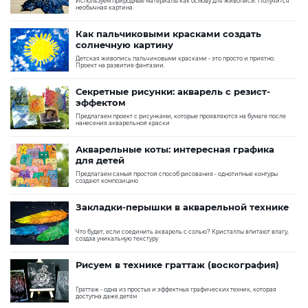
Используем природные материалы как основу для живописи. Получится
необычная картина
Как пальчиковыми красками создать
солнечную картину
Детская живопись пальчиковыми красками - это просто и приятно.
Проект на развитие фантазии.
Секретные рисунки: акварель с резист-
эффектом
Предлагаем проект с рисунками, которые проявляются на бумаге после
нанесения акварельной краски
Акварельные коты: интересная графика
для детей
Предлагаем самый простой способ рисования - однотипные контуры
создают композицию
Закладки-перышки в акварельной технике
Что будет, если соединить акварель с солью? Кристаллы впитают влагу,
создав уникальную текстуру
Рисуем в технике граттаж (воскография)
Граттаж - одна из простых и эффектных графических техник, которая
доступна даже детям