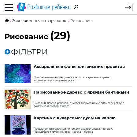
Эксперименты и творчество
Рисование
(29)
Рисование
ФІЛЬТРИ
Акварельные фоны для зимних проектов
Предлагаем несколько дизайнов для акварельных страниц,
напоминающих морозные узоры
Нарисованное дерево с яркими бантиками
Выполняя проект, ребенок научится творчески мыслить, задействует
фантазию и повторит цвета
Картина с акварелью: дуем на каплю
Предлагаем интересный прием для акварельной живописи.
Понадобится трубочка, вода, краска и бумага