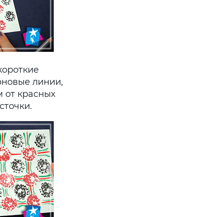
короткие
рновые линии,
 от красных
сточки.