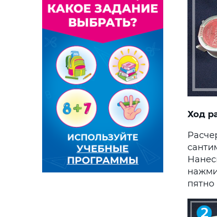
Ход р
Расчер
санти
Нанес
нажми
пятно