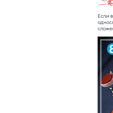
Если 
односл
сложен