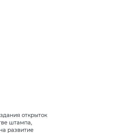
оздания открыток
тве штампа,
 на развитие