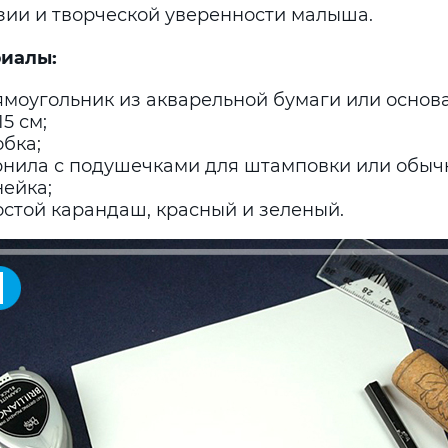
зии и творческой уверенности малыша.
иалы:
ямоугольник из акварельной бумаги или основа
15 см;
бка;
рнила с подушечками для штамповки или обычн
нейка;
остой карандаш, красный и зеленый.