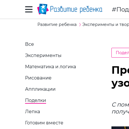
Под
Развитие ребенка
Эксперименты и тво
Все
Поде
Эксперименты
Пр
Математика и логика
Рисование
уз
Аппликации
Поделки
С по
получ
Лепка
Готовим вместе