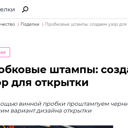
елки
рчество
Поделки
Пробковые штампы: создаем узор для
лки
обковые штампы: созд
ор для открытки
мощью винной пробки проштампуем черни
им вариант дизайна открытки