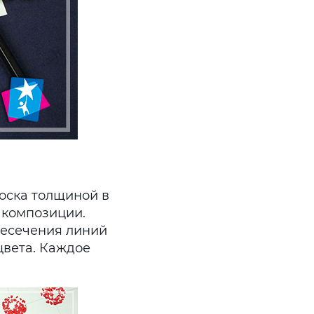
лоска толщиной в
 композиции.
ересечения линий
цвета. Каждое