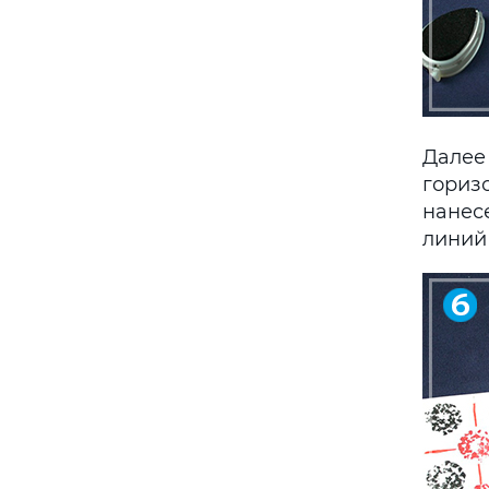
Далее
гориз
нанес
линий