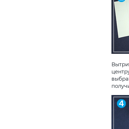
Вытри
центр
выбрат
получ