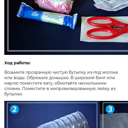
Ход работы:
Возьмите прозрачную чистую бутылку из-под молока
или воды. Обрежьте донышко. В широкий бинт или
марлю поместите вату, обмотайте несколькими
слоями. Поместите в импровизированную лейку из
бутылки.