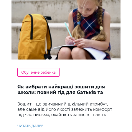
Обучение ребенка
Як вибрати найкращі зошити для
школи: повний гід для батьків та
учнів
Зошит – це звичайний шкільний атрибут,
але саме від його якості залежить комфорт
під час письма, охайність записів і навіть
ставлення до навчання
ЧИТАТЬ ДАЛЕЕ