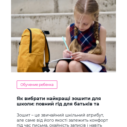
Обучение ребенка
Як вибрати найкращі зошити для
школи: повний гід для батьків та
учнів
Зошит – це звичайний шкільний атрибут,
але саме від його якості залежить комфорт
під час письма, охайність записів і навіть