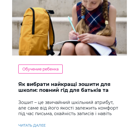
Обучение ребенка
Як вибрати найкращі зошити для
школи: повний гід для батьків та
учнів
Зошит – це звичайний шкільний атрибут,
але саме від його якості залежить комфорт
під час письма, охайність записів і навіть
ставлення до навчання
ЧИТАТЬ ДАЛЕЕ