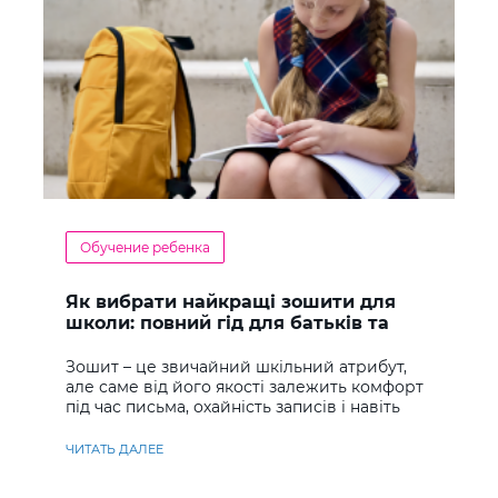
Обучение ребенка
Як вибрати найкращі зошити для
школи: повний гід для батьків та
учнів
Зошит – це звичайний шкільний атрибут,
але саме від його якості залежить комфорт
під час письма, охайність записів і навіть
ставлення до навчання
ЧИТАТЬ ДАЛЕЕ