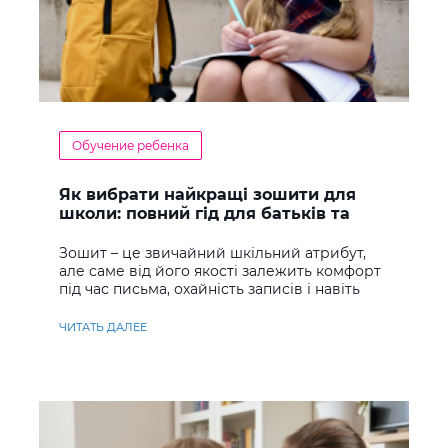
Обучение ребенка
Як вибрати найкращі зошити для
школи: повний гід для батьків та
учнів
Зошит – це звичайний шкільний атрибут,
але саме від його якості залежить комфорт
під час письма, охайність записів і навіть
ставлення до навчання
ЧИТАТЬ ДАЛЕЕ