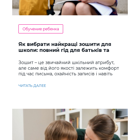
Обучение ребенка
Як вибрати найкращі зошити для
школи: повний гід для батьків та
учнів
Зошит – це звичайний шкільний атрибут,
але саме від його якості залежить комфорт
під час письма, охайність записів і навіть
ставлення до навчання
ЧИТАТЬ ДАЛЕЕ