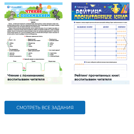
Чтение с пониманием:
Рейтинг прочитанных книг:
воспитываем читателя
воспитываем читателя
Задание направлено на
Задание будет способствовать
формирование читательской
формированию читательской
компетентности
компетентности
СМОТРЕТЬ ВСЕ ЗАДАНИЯ
БОЛЬШЕ
БОЛЬШЕ