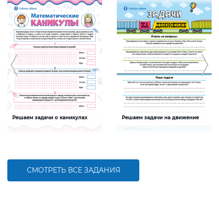
Решаем задачи о каникулах
Решаем задачи на движение
Задание будет способствовать
Задание будет способствовать
формированию математической
формированию математической
компетентности детей,
компетентности детей, развитию
совершенствованию умения решать
умения решать задачи на движение
задачи и пользоваться календарем
СМОТРЕТЬ ВСЕ ЗАДАНИЯ
БОЛЬШЕ
БОЛЬШЕ