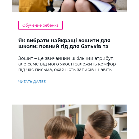
Обучение ребенка
Як вибрати найкращі зошити для
школи: повний гід для батьків та
учнів
Зошит – це звичайний шкільний атрибут,
але саме від його якості залежить комфорт
під час письма, охайність записів і навіть
ставлення до навчання
ЧИТАТЬ ДАЛЕЕ