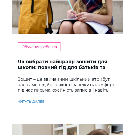
Обучение ребенка
Як вибрати найкращі зошити для
школи: повний гід для батьків та
учнів
Зошит – це звичайний шкільний атрибут,
але саме від його якості залежить комфорт
під час письма, охайність записів і навіть
ставлення до навчання
ЧИТАТЬ ДАЛЕЕ