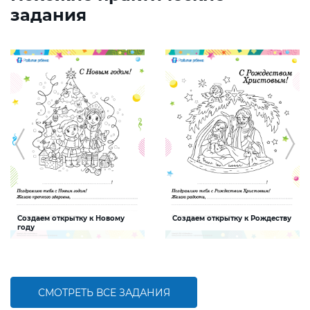
задания
Создаем открытку к Новому
Создаем открытку к Рождеству
году
Задание, которое поможет ребенку
Задание, которое поможет ребенку
создать интересную и яркую
создать интересную и яркую
открытку к Новому году
открытку к Рождеству
СМОТРЕТЬ ВСЕ ЗАДАНИЯ
БОЛЬШЕ
БОЛЬШЕ