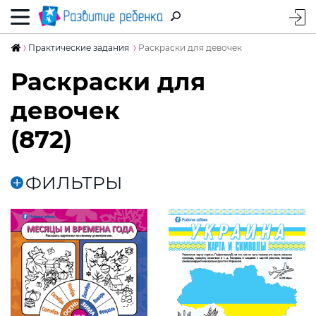
Практические задания
Раскраски для девочек
Раскраски для
девочек
(872)
ФИЛЬТРЫ