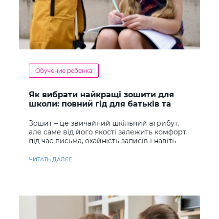
Обучение ребенка
Як вибрати найкращі зошити для
школи: повний гід для батьків та
учнів
Зошит – це звичайний шкільний атрибут,
але саме від його якості залежить комфорт
під час письма, охайність записів і навіть
ставлення до навчання
ЧИТАТЬ ДАЛЕЕ