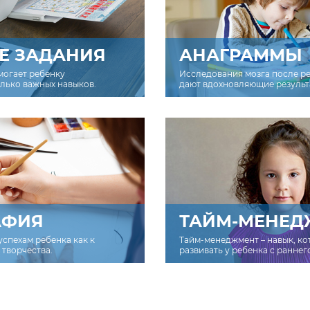
Е ЗАДАНИЯ
АНАГРАММЫ
могает ребенку
Исследования мозга после р
олько важных навыков.
дают вдохновляющие результ
АФИЯ
ТАЙМ-МЕНЕД
успехам ребенка как к
Тайм-менеджмент – навык, к
творчества.
развивать у ребенка с раннег