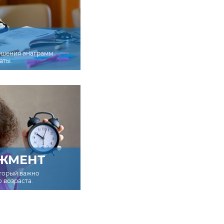
ешения анаграмм
аты.
ЖМЕНТ
оторый важно
о возраста.