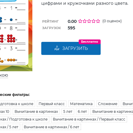
цифрами и кружочками разного цвета.
0.00
(0 оценок)
РЕЙТИНГ
595
ЗАГРУЗОК
Бесплатно
ЗАГРУЗИТЬ
ькою
еские фильтры:
дготовка к школе
Первый класс
Математика
Сложение
Вычи
ах 10
Вычитание в картинках
5 лет
6 лет
Вычитание в картинк
ках / Подготовка к школе
Вычитание в картинках / Первый класс
ах / 5 лет
Вычитание в картинках / 6 лет