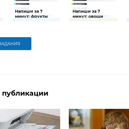
Напиши за 7
Напиши за 7
минут: фрукты
минут: овощи
Задание будет
Задание будет
способствовать
способствовать
расширению словарного
расширению словарного
запаса и активизации
запаса и активизации
познавательной
познавательной
 ЗАДАНИЯ
деятельности детей
деятельности детей
БОЛЬШЕ
БОЛЬШЕ
 публикации