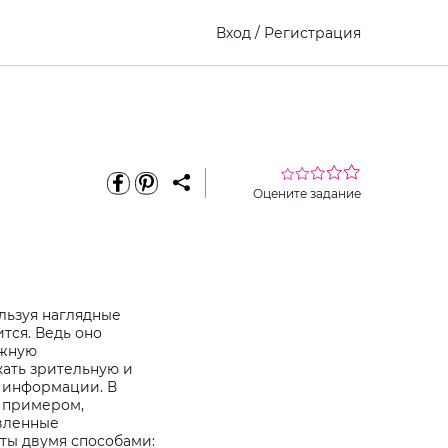
Вход
/
Регистрация
Оцените задание
8
льзуя наглядные
тся. Ведь оно
ажную
ать зрительную и
 информации. В
с примером,
вленные
еты двумя способами: