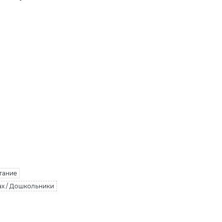
тание
ах / Дошкольники