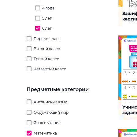
4 года
Заши
Вычита
5 лет
карти
сложе
6 лет
10
Задание
научить
пределах
Первый класс
внимание
восприя
Второй класс
СКАЧАТЬ
Третий класс
Четвертый класс
Предметные категории
Английский язык
Учимс
Вычита
задан
Окружающий мир
Головоломки
Изучение грамматики
Язык и чтение
Времена и месяцы года
Задание 
даст воз
продемо
Кроссворды
Дни недели
Future Simple
Математика
Строение слова
математ