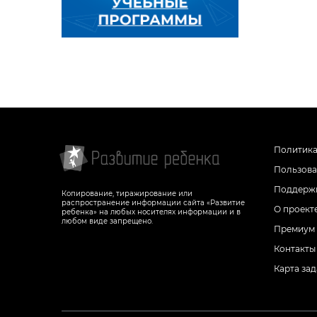
Буква Щ
Буква Ы
Буква Ь
Буква Ъ
Буква Ю
Буква Э
Буква Я
Буква Ю
Буква Я
Политика
Пользова
Поддержк
Копирование, тиражирование или
распространение информации сайта «Развитие
О проект
ребенка» на любых носителях информации и в
любом виде запрещено.
Премиум
Контакты
Карта за