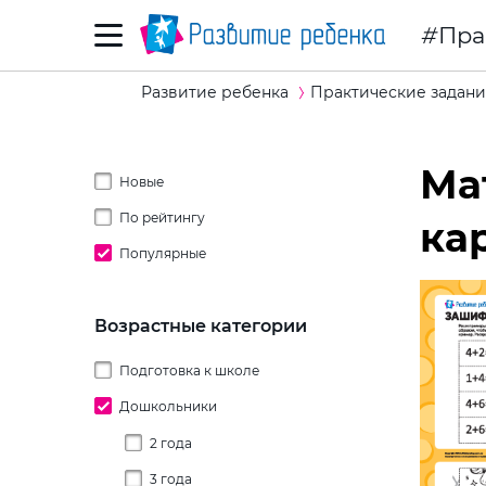
Пра
Развитие ребенка
Практические задани
Ма
Новые
По рейтингу
ка
Популярные
Возрастные категории
Подготовка к школе
Дошкольники
2 года
3 года