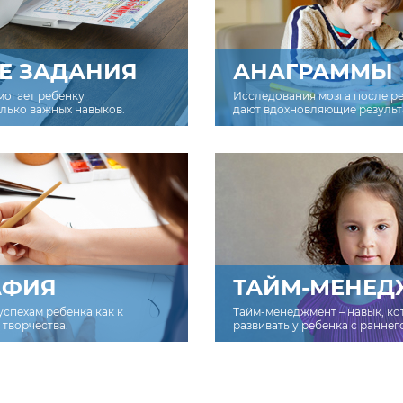
Е ЗАДАНИЯ
АНАГРАММЫ
могает ребенку
Исследования мозга после р
олько важных навыков.
дают вдохновляющие результ
АФИЯ
ТАЙМ-МЕНЕД
успехам ребенка как к
Тайм-менеджмент – навык, к
творчества.
развивать у ребенка с раннег