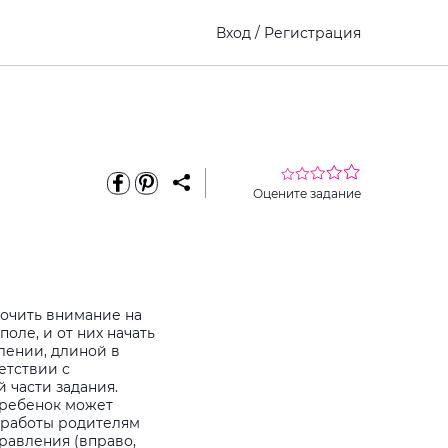
Вход
/
Регистрация
Оцените задание
точить внимание на
поле, и от них начать
лении, длиной в
етствии с
 части задания.
 ребенок может
а работы родителям
равления (вправо,