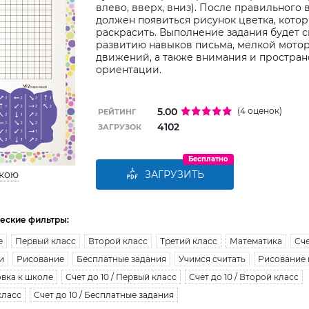
влево, вверх, вниз). После правильного
должен появиться рисунок цветка, кото
раскрасить. Выполнение задания будет 
развитию навыков письма, мелкой мото
движений, а также внимания и простра
ориентации.
5.00
(4 оценок)
РЕЙТИНГ
4102
ЗАГРУЗОК
Бесплатно
ькою
ЗАГРУЗИТЬ
еские фильтры:
е
Первый класс
Второй класс
Третий класс
Математика
Сче
и
Рисование
Бесплатные задания
Учимся считать
Рисование 
овка к школе
Счет до 10 / Первый класс
Счет до 10 / Второй класс
класс
Счет до 10 / Бесплатные задания