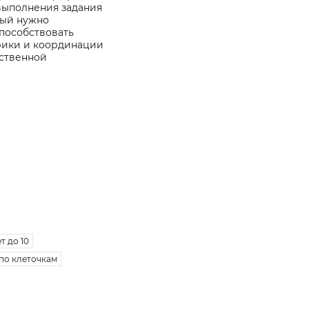
 выполнения задания
рый нужно
способствовать
рики и координации
нственной
т до 10
по клеточкам