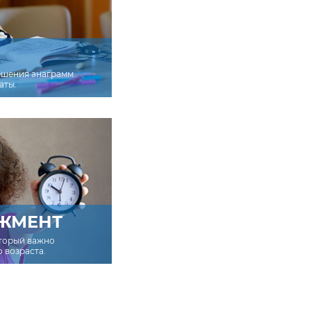
ешения анаграмм
аты.
ЖМЕНТ
оторый важно
о возраста.