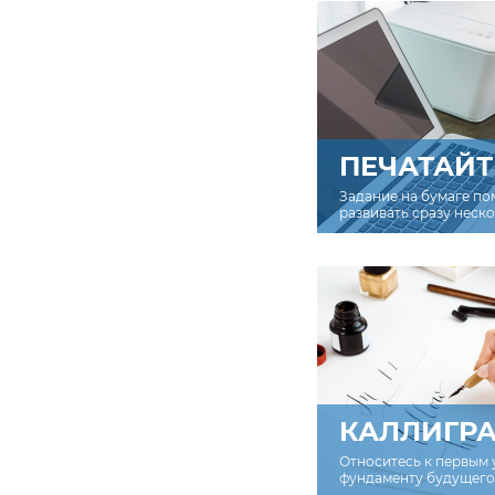
ПЕЧАТАЙТ
Задание на бумаге по
развивать сразу неск
КАЛЛИГР
Относитесь к первым 
фундаменту будущего 