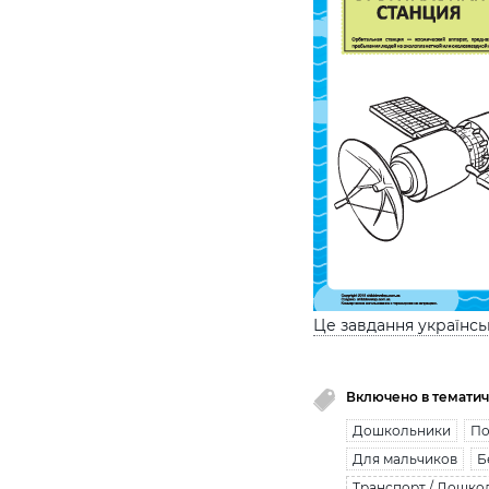
Це завдання українс
Включено в тематич
Дошкольники
По
Для мальчиков
Б
Транспорт / Дошко