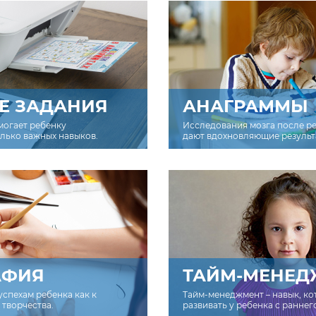
Е ЗАДАНИЯ
АНАГРАММЫ
могает ребенку
Исследования мозга после р
олько важных навыков.
дают вдохновляющие результ
АФИЯ
ТАЙМ-МЕНЕД
успехам ребенка как к
Тайм-менеджмент – навык, к
творчества.
развивать у ребенка с раннег