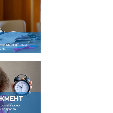
ешения анаграмм
аты.
ЖМЕНТ
оторый важно
о возраста.