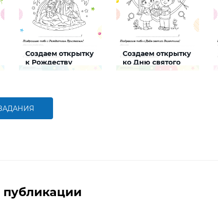
Создаем открытку
Создаем открытку
к Рождеству
ко Дню святого
Валентина
Задание, которое поможет
Задание, которое поможет
ребенку создать
ребенку создать
интересную и яркую
интересную и яркую
открытку к Рождеству
открытку ко Дню святого
Валентина
 ЗАДАНИЯ
БОЛЬШЕ
БОЛЬШЕ
 публикации