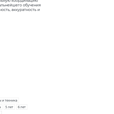
ельную координацию
дальнейшего обучения
ость, аккуратность и
 и техника
а
5 лет
6 лет
с