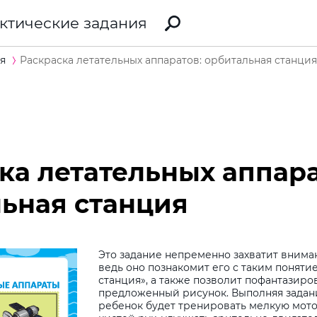
ктические задания
я
Раскраска летательных аппаратов: орбитальная станция
ка летательных аппара
ьная станция
Это задание непременно захватит внима
ведь оно познакомит его с таким понятие
станция», а также позволит пофантазиро
предложенный рисунок. Выполняя задан
ребенок будет тренировать мелкую мото