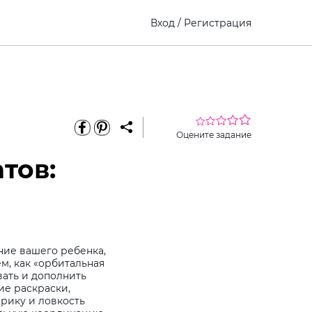
Вход
/
Регистрация
Оцените задание
тов:
ние вашего ребенка,
м, как «орбитальная
вать и дополнить
ие раскраски,
рику и ловкость