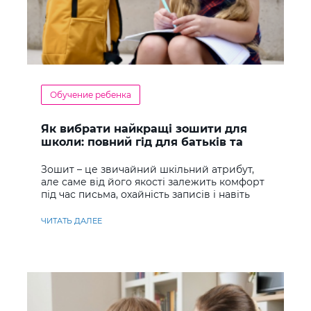
Обучение ребенка
Як вибрати найкращі зошити для
школи: повний гід для батьків та
учнів
Зошит – це звичайний шкільний атрибут,
але саме від його якості залежить комфорт
під час письма, охайність записів і навіть
ставлення до навчання
ЧИТАТЬ ДАЛЕЕ