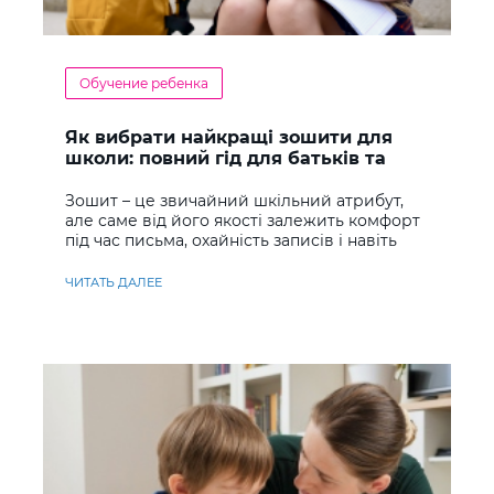
Обучение ребенка
Як вибрати найкращі зошити для
школи: повний гід для батьків та
учнів
Зошит – це звичайний шкільний атрибут,
але саме від його якості залежить комфорт
під час письма, охайність записів і навіть
ставлення до навчання
ЧИТАТЬ ДАЛЕЕ