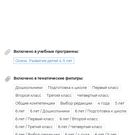
премиум доступ закончился!
Вы исчерпали лимит бесплатной загрузки. Для
загрузки получите безлимитный доступ.
узнать больше
Включено в учебные программы:
Осень. Развитие детей 4-5 лет
Включено в тематические фильтры:
Дошкольники
Подготовка к школе
Первый класс
Второй класс
Третий класс
Четвертый класс
Общие компетенции
Выбор редакции
4 года
5 лет
6 лет
6 лет / Дошкольники
6 лет / Подготовка к школе
6 лет / Первый класс
6 лет / Второй класс
6 лет / Третий класс
6 лет / Четвертый класс
6 лет / Выбор редакции
6 лет / 4 года
6 лет / 5 лет