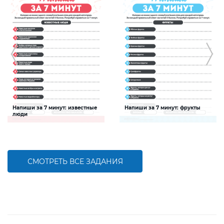
Напиши за 7 минут: известные
Напиши за 7 минут: фрукты
люди
Задание будет способствовать
Задание будет способствовать
расширению словарного запаса и
расширению словарного запаса и
активизации познавательной
активизации познавательной
деятельности детей
деятельности детей
СМОТРЕТЬ ВСЕ ЗАДАНИЯ
БОЛЬШЕ
БОЛЬШЕ