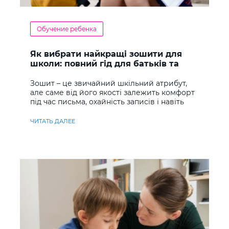
Обучение ребенка
Як вибрати найкращі зошити для
школи: повний гід для батьків та
учнів
Зошит – це звичайний шкільний атрибут,
але саме від його якості залежить комфорт
під час письма, охайність записів і навіть
ставлення до навчання
ЧИТАТЬ ДАЛЕЕ