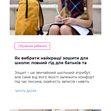
Обучение ребенка
Як вибрати найкращі зошити для
школи: повний гід для батьків та
учнів
Зошит – це звичайний шкільний атрибут,
але саме від його якості залежить комфорт
під час письма, охайність записів і навіть
ставлення до навчання
ЧИТАТЬ ДАЛЕЕ