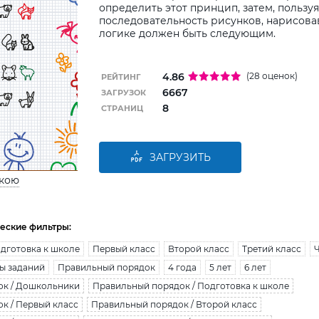
определить этот принцип, затем, пользу
последовательность рисунков, нарисовав
логике должен быть следующим.
4.86
(28 оценок)
РЕЙТИНГ
6667
ЗАГРУЗОК
8
СТРАНИЦ
ЗАГРУЗИТЬ
ькою
еские фильтры:
дготовка к школе
Первый класс
Второй класс
Третий класс
ы заданий
Правильный порядок
4 года
5 лет
6 лет
ок / Дошкольники
Правильный порядок / Подготовка к школе
к / Первый класс
Правильный порядок / Второй класс