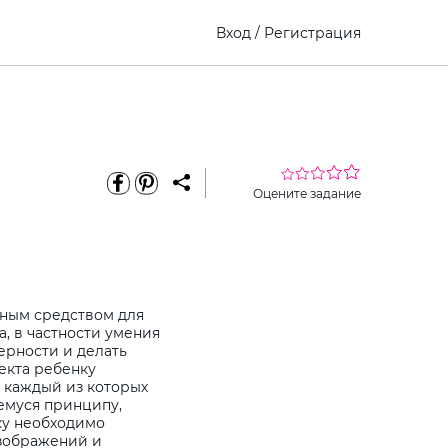
Вход
/
Регистрация
Оцените задание
сным средством для
, в частности умения
ерности и делать
екта ребенку
 каждый из которых
емуся принципу,
ку необходимо
зображений и