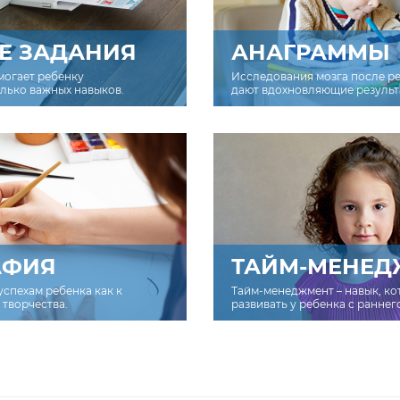
Е ЗАДАНИЯ
АНАГРАММЫ
могает ребенку
Исследования мозга после р
олько важных навыков.
дают вдохновляющие результ
АФИЯ
ТАЙМ-МЕНЕД
успехам ребенка как к
Тайм-менеджмент – навык, к
творчества.
развивать у ребенка с раннег