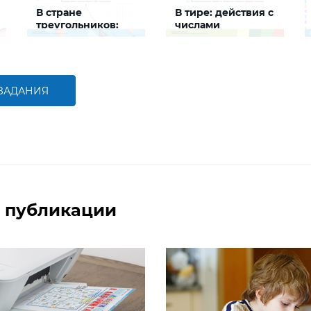
В стране
В тире: действия с
треугольников:
числами
развиваем логику
Задание будет
Задание будет
способствовать развитию
способствовать
логического мышления
совершенствованию
навыков сложения,
умножения, деления
 ЗАДАНИЯ
БОЛЬШЕ
БОЛЬШЕ
 публикации