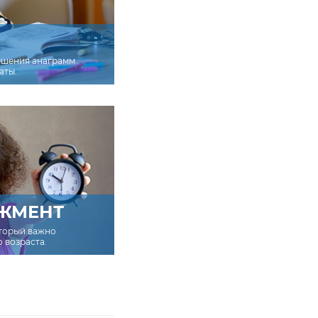
ешения анаграмм
аты.
ЖМЕНТ
оторый важно
о возраста.