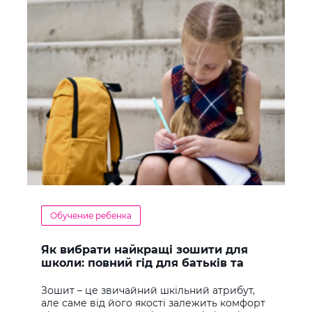
Обучение ребенка
Як вибрати найкращі зошити для
школи: повний гід для батьків та
учнів
Зошит – це звичайний шкільний атрибут,
але саме від його якості залежить комфорт