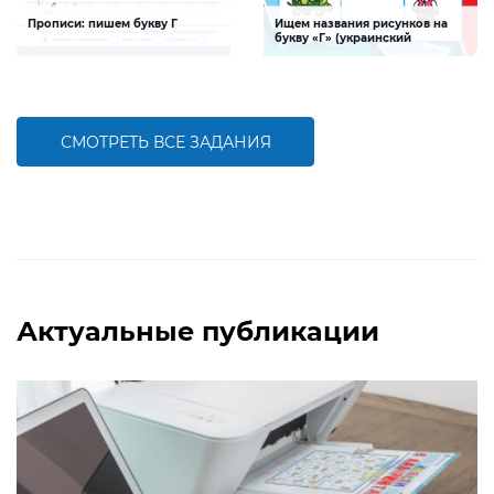
Прописи: пишем букву Г
Ищем названия рисунков на
букву «Г» (украинский
алфавит)
Задание будет способствовать
Задание, поможет ребенку изучить
формированию графо-моторных
буквы украинского алфавита,
навыков написания буквы Г
развивать логическое мышление и
творческие способности
СМОТРЕТЬ ВСЕ ЗАДАНИЯ
БОЛЬШЕ
БОЛЬШЕ
Актуальные публикации